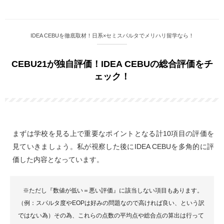
IDEA CEBUを徹底取材！日系×セミスパルタでメリハリ留学なら！
CEBU21が独自評価！IDEA CEBUの総合評価をチ
ェック！
まずは学校を見る上で重要なポイントとなる計10項目の評価を
見ていきましょう。私が視察した後にIDEA CEBUを多角的に評
価した内容となっています。
※ただし『数値が低い＝悪い評価』に該当しない項目もあります。
（例：スパルタ度やEOPは好みの問題なので高ければ良い、という訳
ではない為）その為、これらの点数の平均点や総合点の算出は行って