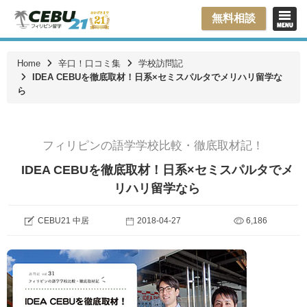
無料相談
Home
辛口！口コミ集
学校訪問記
IDEA CEBUを徹底取材！日系×セミスパルタでメリハリ留学な
ら
フィリピンの語学学校比較・徹底取材記！
IDEA CEBUを徹底取材！日系×セミスパルタでメ
リハリ留学なら
CEBU21 中居
2018-04-27
6,186