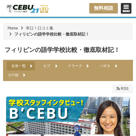
無料相談
Home
辛口！口コミ集
フィリピンの語学学校比較・徹底取材記！
フィリピンの語学学校比較・徹底取材記！
全体一覧
セブ
クラーク
バギオ
その他
RSS