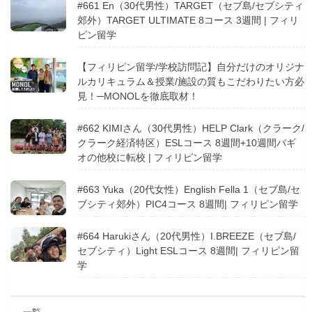
#661 En（30代男性）TARGET（セブ島/セブシティ
郊外）TARGET ULTIMATE 8コース 3週間 | フィリ
ピン留学
【フィリピン留学/学校訪問記】自分だけのオリジナ
ルカリキュラム＆授業/施設の質もこだわりたい方必
見！─MONOLを徹底取材！
#662 KIMIさん（30代男性）HELP Clark（クラーク/
クラーク経済特区）ESLコース 8週間+10週間バギ
オの他校に転校 | フィリピン留学
#663 Yuka（20代女性）English Fella 1（セブ島/セ
ブシティ郊外）PIC4コース 8週間| フィリピン留学
#664 Harukiさん（20代男性）I.BREEZE（セブ島/
セブシティ）Light ESLコース 8週間| フィリピン留
学