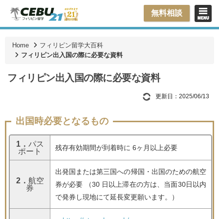
無料相談
Home
フィリピン留学大百科
フィリピン出入国の際に必要な資料
フィリピン出入国の際に必要な資料
更新日：2025/06/13
出国時必要となるもの
1．
パス
残存有効期間が到着時に 6ヶ月以上必要
ポート
出発国または第三国への帰国・出国のための航空
2．
航空
券が必要 （30 日以上滞在の方は、当面30日以内
券
で発券し現地にて延長変更願います。）