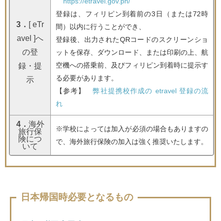
https://etravel.gov.ph/
登録は、フィリピン到着前の3日（または72時
3．
[ eTr
間）以内に行うことができ、
avel ]へ
登録後、出力されたQRコードのスクリーンショ
の登
ットを保存、ダウンロード、または印刷の上、航
空機への搭乗前、及びフィリピン到着時に提示す
録・提
る必要があります。
示
【参考】
弊社提携校作成の etravel 登録の流
れ
4．
海外
※学校によっては加入が必須の場合もありますの
旅行保
険につ
で、海外旅行保険の加入は強く推奨いたします。
いて
日本帰国時必要となるもの