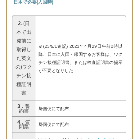
日本で必要(入国時)
2.
(日
本で出
発前に
※(23/5/1追記) 2023年4月29日午前0時以
取得し
降、日本に入国・帰国するお客様は、ワク
た英文
チン接種証明書、または検査証明書の提示
の)ワク
が不要となりした
チン接
種証明
書
3．
誓
帰国便にて配布
約書
4．
質
帰国便にて配布
問票