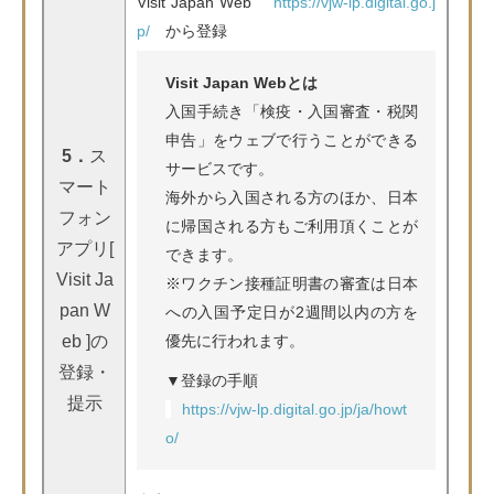
Visit Japan Web
https://vjw-lp.digital.go.j
p/
から登録
Visit Japan Webとは
入国手続き「検疫・入国審査・税関
申告」をウェブで行うことができる
5．
ス
サービスです。
マート
海外から入国される方のほか、日本
フォン
に帰国される方もご利用頂くことが
アプリ[
できます。
Visit Ja
※ワクチン接種証明書の審査は日本
pan W
への入国予定日が2週間以内の方を
eb ]の
優先に行われます。
登録・
▼登録の手順
提示
https://vjw-lp.digital.go.jp/ja/howt
o/