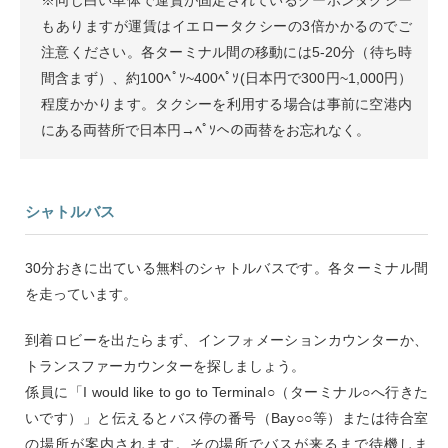
もありますが運賃はイエロータクシーの3倍かかるのでご
注意ください。各ターミナル間の移動には5-20分（待ち時
間含まず）、約100ﾍﾟｿ~400ﾍﾟｿ(日本円で300円~1,000円）
程度かかります。タクシーを利用する場合は事前に空港内
にある両替所で日本円→ﾍﾟｿへの両替をお忘れなく。
シャトルバス
30分おきに出ている無料のシャトルバスです。各ターミナル間
を走っています。
到着ロビーを出たらまず、インフォメーションカウンターか、
トランスファーカウンターを探しましょう。
係員に「I would like to go to Terminal○（ターミナル○へ行きた
いです）」と伝えるとバス停の番号（Bay○○等）または待合室
の場所が案内されます。その場所でバスが来るまで待機しま