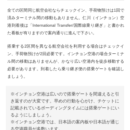
全ての区間同じ航空会社ならチェックイン、手荷物預けは1回で
済みターミナル間の移動もありません。仁川（インチョン）空
港到着後は「International Transfer/国際線乗り継ぎ」と書かれ
た看板が有りますので案内通りに進んで下さい。
搭乗する2区間を異なる航空会社を利用する場合はチェックイ
ン、手荷物預けが2回必要です。インチョン空港の場合ターミナ
ル間の移動はありませんが、かなり広い空港内を徒歩移動する
必要があります。到着したら乗り継ぎ便の搭乗ゲートを確認し
ましょう。
※インチョン空港は広いので搭乗ゲートを間違えると引
き返すのが大変です。早めの行動を心がけ、チケットに
記載されているボーディングタイムには搭乗ゲートにい
るようにしましょう。
※インチョン空港では、日本語の案内板や日本語が通じ
る空港職員が多数います。