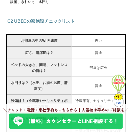
設備、きれいさ、水回り
C2 UBECの寮施設チェックリスト
お部屋の中のWi-Fi速度
遅い
広さ、清潔度は？
普通
ベッドの大きさ、間隔、マットレス
部屋は広め
の質は？
水回りは？（水圧、お湯の温度、清
普通
潔度）
設備は？（冷蔵庫やセキュリティボ
冷蔵庫有、セキュリティボッ
ックスの有無）
クス無し
他国籍の方との相部屋は可能か？）
無し
申請は可だが日系校のため実