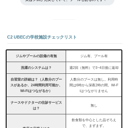
C2 UBECの学校施設チェックリスト
ジムやプールの設備の有無
ジム有、プール有
洗濯のシステムは？
週2回（無料）で3~4日後に返却
自習室の詳細は？（人数分のブー
人数分のブースは無し。利用時
スがあるか、24時間利用可能か、
間は6時から深夜2時の間。Wi-F
Wi-Fiはつながるか）
iはつながりません
ナースやドクターの往診サービス
無し
は？
飲食類を中心とした品ぞろえ
で、まずまず。