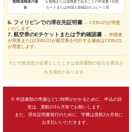
無職/退職者の場
a 無職または退職者であることの申述書 +在留
合
カードまたは外国人登録証のコピー１部
6. フィリピンでの滞在先証明書
← CEBU21が用意
いたします。
7. 航空券のEチケットまたは予約確認書
← 申請者
が用意またはCEBU21が航空券を代行する場合はCEBU21
が用意します。
※ビザ担当官が必要としたときは追加書類の提出を要請さ
れる場合があります。
※ 申請書類の準備などに時間がかかるために、申込の目
安は、渡航の3ヵ月前でお願いします。
また、滞在証明書発行のために、学費は渡航2カ月前に
お支払いいただきます。