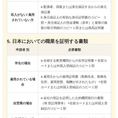
a 配偶者、両親または身元保証するからの身元
保証書
収入がない/ 雇用
b 身元保証人の有効な身分証明書のコピー １
されていない方
部 + 身元保証人の預金通帳（原本）と最新の最
新の取引明細のコピー１部または残高証明書
5. 日本においての職業を証明する書類
申請者 別
必要書類
a 在籍する教育機関からの在学証明書 + 在留カ
学生の場合
ードまたは外国人登録証のコピー１部
a 雇用主からの雇用証明書（勤務先名、勤務先
雇用されている場
住所、雇用形態、報酬が示されたもの） +在留
合
カードまたは外国人登録証のコピー１部
a 会社の登記を証明した公的機関発行の書類
自営業の場合
（例 登記簿謄本） +在留カードまたは外国人登
録証のコピー１部