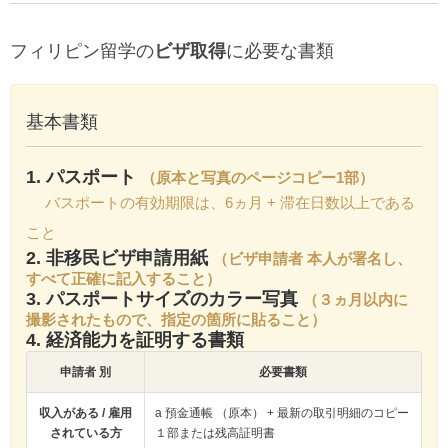
フィリピン留学の
ビザ取得
に必要な書類
基本書類
1. パスポート
（原本と写真のページコピー1部）
バスポートの有効期限は、6ヵ月 + 滞在日数以上である
こと
2. 非移民ビザ申請用紙
（ビザ申請者 本人が署名し、
すべて正確に記入すること）
3. パスポートサイズのカラー写真
（３ヵ月以内に
撮影されたもので、指定の箇所に貼ること）
4. 経済能力を証明する書類
申請者 別
必要書類
収入がある / 雇用
a 預金通帳 （原本） + 最新の取引明細のコピー
されている方
１部または残高証明書