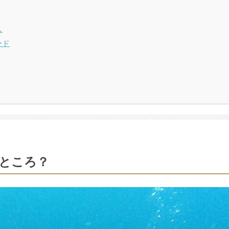
し
ード
ところ？