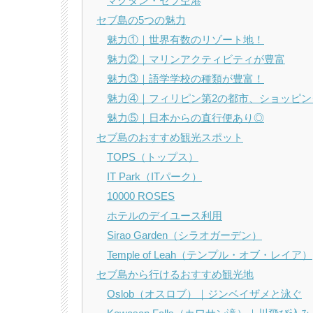
マクタン・セブ空港
セブ島の5つの魅力
魅力①｜世界有数のリゾート地！
魅力②｜マリンアクティビティが豊富
魅力③｜語学学校の種類が豊富！
魅力④｜フィリピン第2の都市、ショッピン
魅力⑤｜日本からの直行便あり◎
セブ島のおすすめ観光スポット
TOPS（トップス）
IT Park（ITパーク）
10000 ROSES
ホテルのデイユース利用
Sirao Garden（シラオガーデン）
Temple of Leah（テンプル・オブ・レイア）
セブ島から行けるおすすめ観光地
Oslob（オスロブ）｜ジンベイザメと泳ぐ