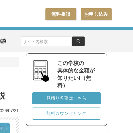
無料相談
お申し込み
験談
この学校の
具体的な金額が
知りたい!（無
料）
説
見積り希望はこちら
6/07/31
無料カウンセリング