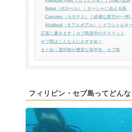
Kawasan Falls（カワサン滝）｜川飛び込み
Bohol（ボホール）｜ターシャに会える島
Camotes（カモテス）｜綺麗な星空が一押
Moalboal（モアルボアル）｜イワシトルネ
正直に書きます｜セブ島留学のデメリット
セブ島はこんな人におすすめ！
まとめ｜選択肢が豊富な留学先、セブ島
フィリピン・セブ島ってどんな