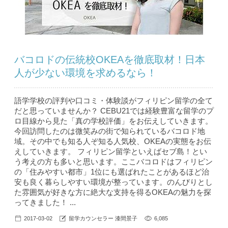
バコロドの伝統校OKEAを徹底取材！日本
人が少ない環境を求めるなら！
語学学校の評判や口コミ・体験談がフィリピン留学の全て
だと思っていませんか？ CEBU21では経験豊富な留学のプ
ロ目線から見た「真の学校評価」をお伝えしていきます。
今回訪問したのは微笑みの街で知られているバコロド地
域。その中でも知る人ぞ知る人気校、OKEAの実態をお伝
えしていきます。 フィリピン留学といえばセブ島！とい
う考えの方も多いと思います。ここバコロドはフィリピン
の「住みやすい都市」1位にも選ばれたことがあるほど治
安も良く暮らしやすい環境が整っています。のんびりとし
た雰囲気が好きな方に絶大な支持を得るOKEAの魅力を探
ってきました！ ...
2017-03-02
留学カウンセラー 漆間景子
6,085