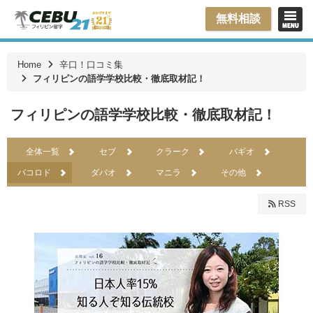
無料相談
Home
辛口！口コミ集
フィリピンの語学学校比較・徹底取材記！
フィリピンの語学学校比較・徹底取材記！
全体一覧
セブ
クラーク
バギオ
バコロド
ダバオ
マニラ
その他
RSS