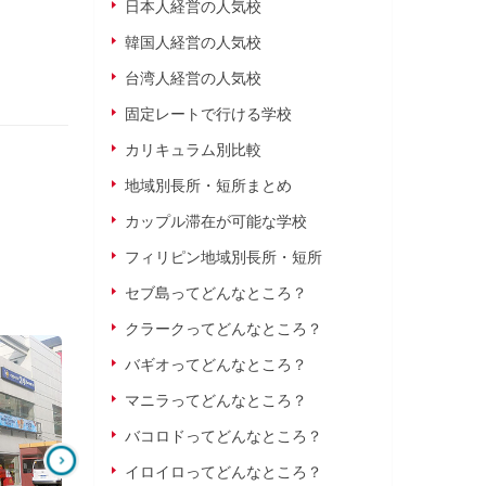
日本人経営の人気校
韓国人経営の人気校
台湾人経営の人気校
固定レートで行ける学校
カリキュラム別比較
地域別長所・短所まとめ
カップル滞在が可能な学校
フィリピン地域別長所・短所
セブ島ってどんなところ？
クラークってどんなところ？
EG Academy
CIA
バギオってどんなところ？
商業ビルやゴルフ練習場も隣接して
豊富な試験対策コースと新築
マニラってどんなところ？
おり利便性も高く、快適な留学生
中長期留学にも最適！
活！
バコロドってどんなところ？
イロイロってどんなところ？