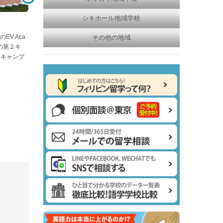
シキホール地域学校
V Aca
その他の地域
の第２キ
アキャンプ