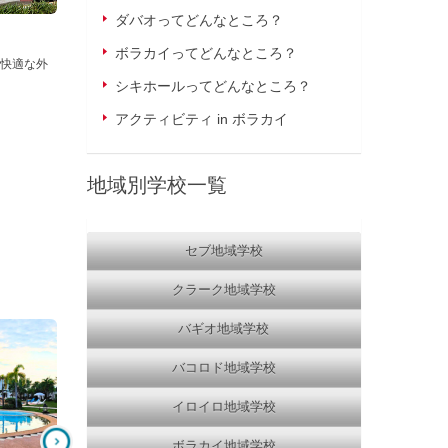
ダバオってどんなところ？
ボラカイってどんなところ？
快適な外
シキホールってどんなところ？
アクティビティ in ボラカイ
地域別学校一覧
セブ地域学校
クラーク地域学校
バギオ地域学校
Cebu Blue Ocean Academy
PINES IELTS Campus
海まで徒歩1分！学校主催の週末の
バギオで本気でIELTS学習
バコロド地域学校
アクティビティなども充実◎バギオ
向け！高い講師の質と厳しい
のスパルタで有名なPINES校の姉妹
タ環境。8週間の保証コース
イロイロ地域学校
校！
ボラカイ地域学校