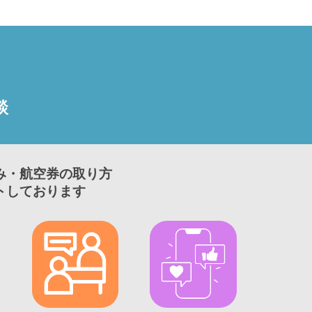
談
み・航空券の取り方
トしております