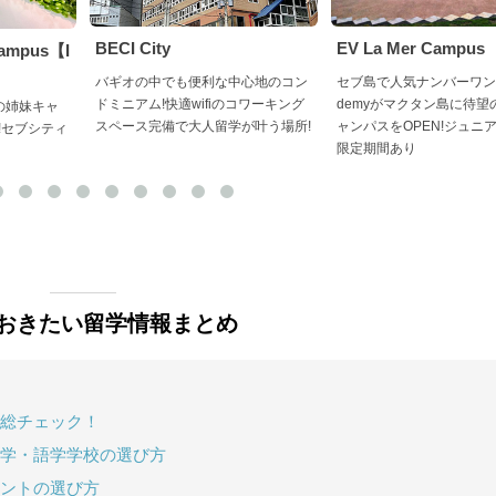
BECI City
EV La Mer Campus
Campus【I
バギオの中でも便利な中心地のコン
セブ島で人気ナンバーワンのE
ドミニアム!快適wifiのコワーキング
demyがマクタン島に待望
ZEの姉妹キャ
スペース完備で大人留学が叶う場所!
ャンパスをOPEN!ジュニ
!セブシティ
限定期間あり
おきたい留学情報まとめ
総チェック！
学・語学学校の選び方
ントの選び方