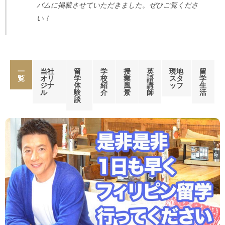
バムに掲載させていただきました。ぜひご覧くださ
い！
一
当社
留
学
授
英
現地
留
覧
オリ
学
校
業
語
スタ
学
ジナ
体
紹
風
講
ッフ
生
ル
験
介
景
師
活
談