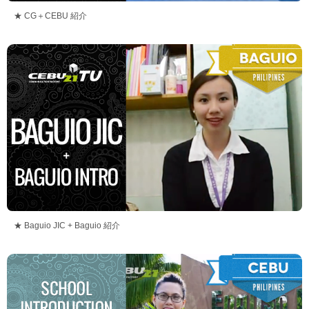
★ CG＋CEBU 紹介
★ Baguio JIC + Baguio 紹介