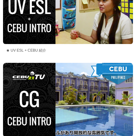
★ UV ESL + CEBU 紹介