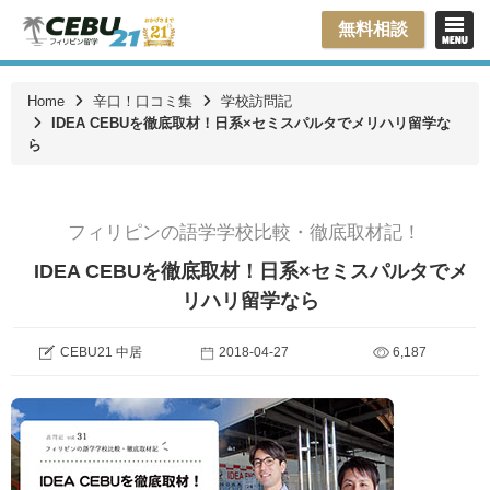
無料相談
Home
辛口！口コミ集
学校訪問記
IDEA CEBUを徹底取材！日系×セミスパルタでメリハリ留学な
ら
フィリピンの語学学校比較・徹底取材記！
IDEA CEBUを徹底取材！日系×セミスパルタでメ
リハリ留学なら
CEBU21 中居
2018-04-27
6,187