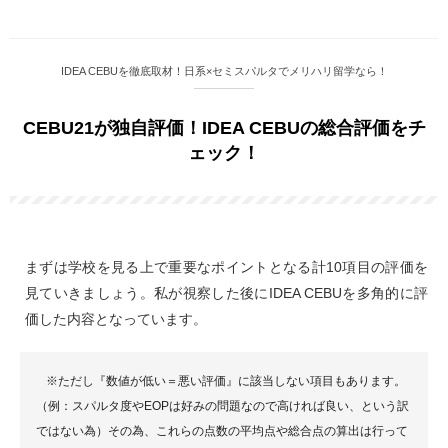
IDEA CEBUを徹底取材！日系×セミスパルタでメリハリ留学なら！
CEBU21が独自評価！IDEA CEBUの総合評価をチ
ェック！
まずは学校を見る上で重要なポイントとなる計10項目の評価を
見ていきましょう。私が視察した後にIDEA CEBUを多角的に評
価した内容となっています。
※ただし『数値が低い＝悪い評価』に該当しない項目もあります。
（例：スパルタ度やEOPは好みの問題なので高ければ良い、という訳
ではない為）その為、これらの点数の平均点や総合点の算出は行って