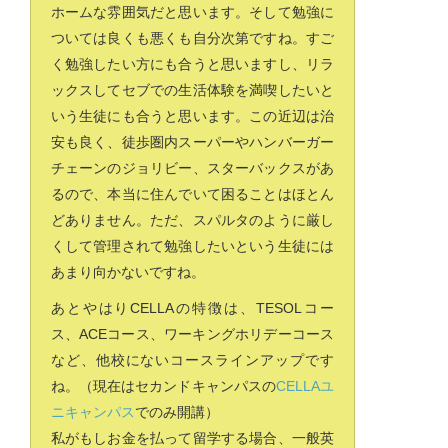
ホームな雰囲気だと思います。そして勉強に
ついては良くも悪くも自分次第ですね。すご
く勉強したい方にも合うと思いますし、リラ
ックスしてセブでの生活体験を満喫したいと
いう生徒にも合うと思います。この近辺は治
安も良く、徒歩圏内スーパーやハンバーガー
チェーンのジョリビー、スターバックスがあ
るので、本当に住んでいて困ることはほとん
どありません。ただ、スパルタのように厳し
くして管理されて勉強したいという生徒には
あまり向かないですね。
あとやはりCELLAの特徴は、TESOLコー
ス、ACEコース、ワーキングホリデーコース
など、他校にないコースラインアップです
ね。（現在はセカンドキャンパスの
CELLAユ
ニキャンパス
でのみ開講）
私がもしお金を払って留学する場合、一般英