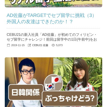
AD佐藤がTARGETでセブ留学に挑戦（3）
外国人の友達はできたのか！？
CEBU21の新入社員「AD佐藤」が初めてのフィリピン・
セブ留学にチャレンジ！前回は留学中の1日(午前中)をお
伝えしましたが、引き続き今回は、お昼から放課後につい
2019-11-15
CEBU21 佐藤
5,073
てお伝えします！※編集の関係上、前回から非常に時間が
空いての更新となります。 目次・11:50～13:00 お昼ご飯
(という名の昼寝タイム)・13:00～14:50 午後のクラス (マ
ンツーマン授業④⑤)・15:00〜...