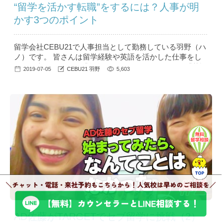
“留学を活かす転職”をするには？人事が明
かす3つのポイント
留学会社CEBU21で人事担当として勤務している羽野（ハ
ノ）です。 皆さんは留学経験や英語を活かした仕事をし
たいと考えたとき、「留学の経験を活かして～」や「英語
2019-07-05
CEBU21 羽野
5,603
を使った仕事がしたい～」と自己PRしていませんか？ 意
外と知られていないNGな自己PRや、英語を使った仕事に
就きたい、留学後の転職に役立つといった情報を、留学会
社の人事の目線から見たコラム「人事のハノ」...
AD佐藤がTARGETでセブ留学に挑戦（2）