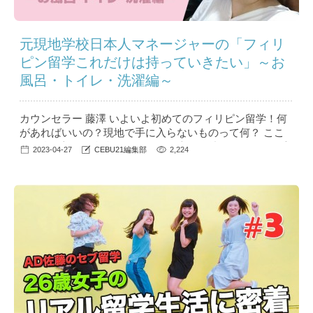
元現地学校日本人マネージャーの「フィリ
ピン留学これだけは持っていきたい」～お
風呂・トイレ・洗濯編～
カウンセラー 藤澤 いよいよ初めてのフィリピン留学！何
があればいいの？現地で手に入らないものって何？ ここ
では私が初めて留学したときに日本から持っていって役立
2023-04-27
CEBU21編集部
2,224
ったもの、意外と現地調達できたものを紹介します。 ...