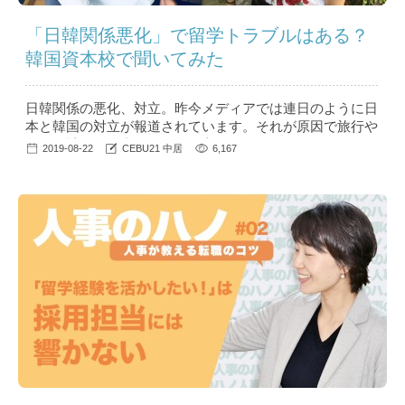
「日韓関係悪化」で留学トラブルはある？
韓国資本校で聞いてみた
日韓関係の悪化、対立。昨今メディアでは連日のように日
本と韓国の対立が報道されています。それが原因で旅行や
留学の計画を見直されている方もいらっしゃるのではない
2019-08-22
CEBU21 中居
6,167
でしょうか？ ...