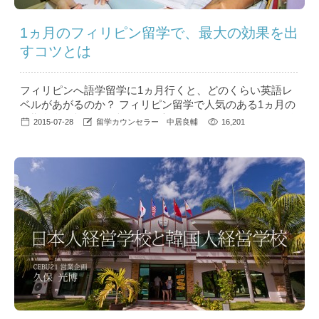
1ヵ月のフィリピン留学で、最大の効果を出
すコツとは
フィリピンへ語学留学に1ヵ月行くと、どのくらい英語レ
ベルがあがるのか？ フィリピン留学で人気のある1ヵ月の
短期留学の効果と、効果を最大にするためのコツをご紹介
2015-07-28
留学カウンセラー 中居良輔
16,201
していきます。「留学に行ったはいいけど、よくわからな
いままあっという間に終わってしまった…」という事にな
らないよう、ぜひ参考にしてみてください。 目次 1. 1ヵ月
のフィリピン留学は、英語の上達にどのく...