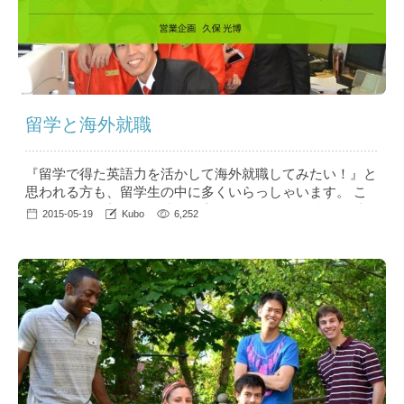
留学と海外就職
『留学で得た英語力を活かして海外就職してみたい！』と
思われる方も、留学生の中に多くいらっしゃいます。 こ
こではこんな想いをお持ちの方に“フィリピン留学経験者
2015-05-19
Kubo
6,252
の留学後の海外就職”について、欧米留学・フィジー短期
留学・フィリピン短期留学をし、米国のシンガポール支社
で2年強勤務していた筆者が自身の経験も含め、述べさせ
て頂きます。 １．留学は海外就職に有利？ 結論から言い
ますと“留学をされた方のほう...