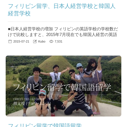
フィリピン留学、日本人経営学校と韓国人
経営学校
■日本人経営学校の増加 フィリピンの英語学校の学校数だ
けで比較しますと、2015年7月現在でも韓国人経営の英語
学校のほうが日本人経営の学校よりも圧倒的に多く存在し
2015-07-21
Kubo
7,531
ます。 これは元々フィリピンに英語学校を作ったのが韓
国人であり、フィリピンへの英語留学は韓国人によって成
長してきたビジネスだからです。しかし2010年以降、日本
人の間でもフィリピンへの英語留学人気が上昇し、2012年
頃からフィ...
フィリピン留学で韓国語留学