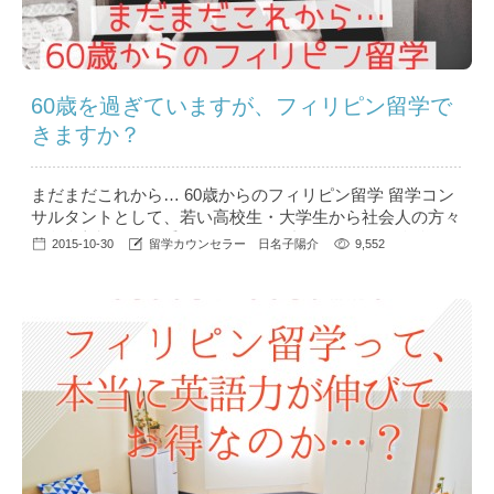
60歳を過ぎていますが、フィリピン留学で
きますか？
まだまだこれから… 60歳からのフィリピン留学 留学コン
サルタントとして、若い高校生・大学生から社会人の方々
の留学相談を日々受けていますが 特にフィリピン留学を
2015-10-30
留学カウンセラー 日名子陽介
9,552
専門に扱っている会社に転職してから、シニア世代の方々
と話す機会が多いのに正直驚いています。 昔は、「留学
は学生時代に経験するもの」という固定観念があり、会社
を辞めて留学にいく社会人を見ると、どこか現実逃避のよ
うなイメージがあ...