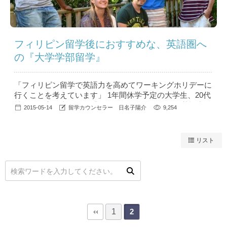
フィリピン留学後におすすめな、英語圏へ
の『大学学部留学』
「フィリピン留学で英語力を高めてワーキングホリデーに
行くことを考えています」 1年間休学予定の大学生、20代
社会人の実に半数から「フィリピン留学に行って英語力を
2015-05-14
留学カウンセラー 日名子陽介
9,254
高めてから、カナダやオーストラリアでのワーキングホリ
デーをしたい」といった二カ国留学の相談を受けます。フ
ィリピン留学で短期的に英語力を上げておくとワーキング
リスト
ホリデー期間中に語学学校に通う必要がなく、留学費用も
節約でき、限られた留学期間を...
1
2