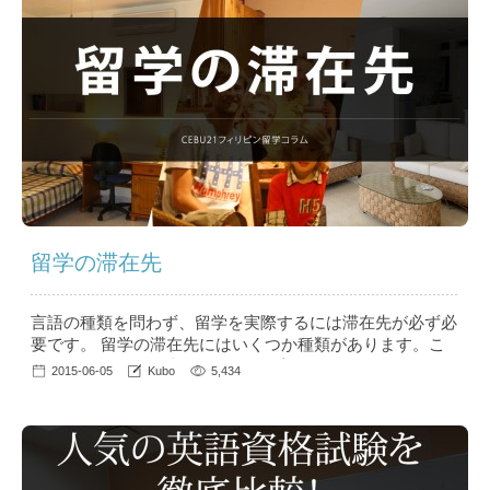
の2割を台湾・中国・ベトナム・一部中東諸国・ロシアの
学生な...
留学の滞在先
言語の種類を問わず、留学を実際するには滞在先が必ず必
要です。 留学の滞在先にはいくつか種類があります。こ
こではそれぞれの特徴・一般的に言われるメリットとデメ
2015-06-05
Kubo
5,434
リットをご紹介させて頂きます。 留学の滞在先タイプ
１ - 寮 国や学校によって「レジデンス」、「ドミトリ
ー」とも呼ばれ、近年最も人気が上昇している滞在形態で
す。 今でも英語圏への留学全体でみれば“到着...