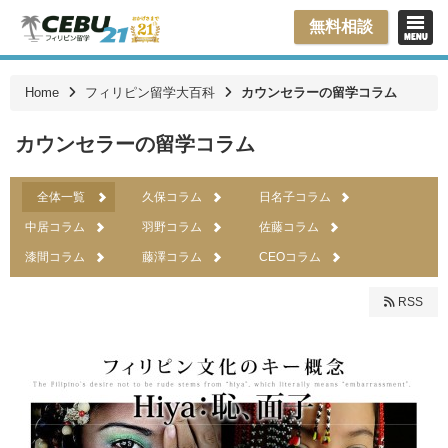
無料相談
Home
フィリピン留学大百科
カウンセラーの留学コラム
カウンセラーの留学コラム
全体一覧
久保コラム
日名子コラム
中居コラム
羽野コラム
佐藤コラム
漆間コラム
藤澤コラム
CEOコラム
RSS