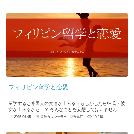
者は10倍とも言われており、フィリピン留学を支援する仕
事をしている筆者にとってもこの状況は嬉しい限りです。
しかし今からちょうど400年前（1615) 、絶望と悲しみの
中、長崎の港からフィリピンのマニラに渡った戦国武将の
こと...
フィリピン留学と恋愛
留学すると外国人の友達が出来る→もしかしたら彼氏・彼
女が出来るかも！？ そんなことを妄想してはいません
か？今回はフィリピン留学における恋愛事情、違う国籍の
2015-06-05
留学カウンセラー 羽野昌江
10,910
生徒同士がカップルになったケースをご紹介したいと思い
ます。 どんな人と出会えるの？ 皆さんご存知のとおり、
フィリピン留学では韓国人・日本人があわせて8割、残り