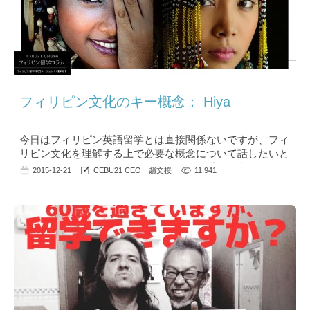
フィリピン文化のキー概念： Hiya
今日はフィリピン英語留学とは直接関係ないですが、フィ
リピン文化を理解する上で必要な概念について話したいと
思います。 私は2005年から1年間バギオ滞在を含め、今ま
2015-12-21
CEBU21 CEO 趙文授
11,941
で複数の都市で合計5年以上フィリピンで生活しており、
今もフィリピンで滞在しています。 また仕事でセブを含
め、バコロド、イロイロ、ダバオ、マニラ、スービック、
バギオなどなど多くの都市の学校を訪問してきました。
現地生活とたくさんの出張...