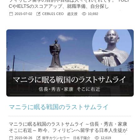
CやIELTSのスコアアップ、就職準備、自分探し
等々・・・ 休日も、物価やもろもろのサービスが日本よ
2015-07-02
CEBU21 CEO 趙文授
10,692
りは安いので、余暇も充実できること、間違いなしです。
（もちろん勉強が第一ですが・・） その中でも今回は、
日本よりは格段に安い、ゴルフをご紹介したいと思いま
す。 初心者や、運動の苦手な方でも無理なく身体を動か
せるこ...
マニラに眠る戦国のラストサムライ
マニラに眠る戦国のラストサムライ ～信長・秀吉・家康
そこに右近～ 昨今、フィリピンへ留学する日本人生徒が
急増しています。 ５年前と比べるとフィリピンへの渡航
2015-06-26
留学カウンセラー 日名子陽介
12,619