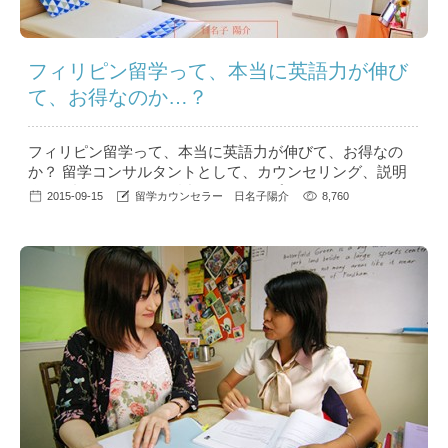
フィリピン留学って、本当に英語力が伸び
て、お得なのか…？
フィリピン留学って、本当に英語力が伸びて、お得なの
か？ 留学コンサルタントとして、カウンセリング、説明
会、電話はもちろん最近ではスカイプ、LINE、オンライ
2015-09-15
留学カウンセラー 日名子陽介
8,760
ンチャット相談などで、日々フィリピン留学の良さ、素晴
らしさを伝えています。 フィリピン留学が日本で人気に
なってまだ数年ですが、現在年間6万人の留学生の中で、
半数近くが アジアのフィリピンに留学しており、渡航者
数だけだと、人気の英語...