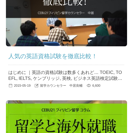
人気の英語資格試験を徹底比較！
はじめに ｜英語の資格試験は数多くあれど… TOEIC, TO
EFL, IELTS, ケンブリッジ, 英検, ビジネス英語検定試験…
英語関連の資格、試験と銘打ったものは数多くあれど、
2015-05-19
留学カウンセラー 中居良輔
6,600
「どの試験が自分にとって必要なのか？」「それぞれの試
験の難易度や傾向」「TOEICスコアの必要性」というのは
中々実態が掴みづらい部分があるかと思います。 本編で
は、フィリピン留学のカウンセラーとしての経験上、フィ
リ...