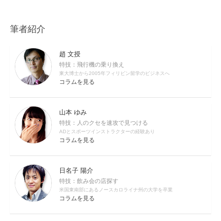
筆者紹介
趙 文授
特技：飛行機の乗り換え
東大博士から2005年フィリピン留学のビジネスへ
コラムを見る
山本 ゆみ
特技：人のクセを速攻で見つける
ADとスポーツインストラクターの経験あり
コラムを見る
日名子 陽介
特技：飲み会の店探す
米国東南部にあるノースカロライナ州の大学を卒業
コラムを見る