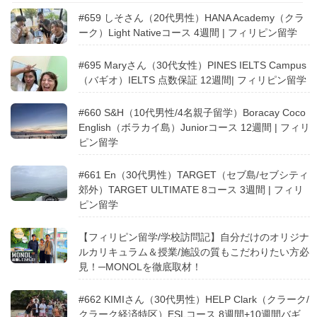
#659 しそさん（20代男性）HANA Academy（クラ
ーク）Light Nativeコース 4週間 | フィリピン留学
#695 Maryさん（30代女性）PINES IELTS Campus
（バギオ）IELTS 点数保証 12週間| フィリピン留学
#660 S&H（10代男性/4名親子留学）Boracay Coco
English（ボラカイ島）Juniorコース 12週間 | フィリ
ピン留学
#661 En（30代男性）TARGET（セブ島/セブシティ
郊外）TARGET ULTIMATE 8コース 3週間 | フィリ
ピン留学
【フィリピン留学/学校訪問記】自分だけのオリジナ
ルカリキュラム＆授業/施設の質もこだわりたい方必
見！─MONOLを徹底取材！
#662 KIMIさん（30代男性）HELP Clark（クラーク/
クラーク経済特区）ESLコース 8週間+10週間バギ