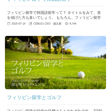
フィリピン留学で韓国語留学って？ タイトルをみて、首
を傾げた方も多いでしょう。 もちろん、フィリピン留学
の第一の目的は、言うまでもなく英語のスキルアップで
2015-07-14
CEBU21 CEO 趙文授
8,744
す。ですが、日系の学校に行かない限り、大多数の学校で
は韓国人の留学生とたくさん接することになると思いま
す。 フィリピンでの英語学校は数年前から日本人経営の
学校も出始めていますが、そもそも「フィリピン英語留
学」はおよそ20年前から韓国人...
フィリピン留学とゴルフ
フィリピン留学の目的や目標は人々それぞれです。 TOEI