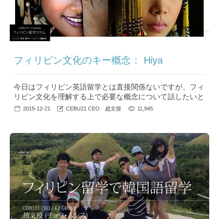
フィリピン文化のキー概念： Hiya
今日はフィリピン英語留学とは直接関係ないですが、フィ
リピン文化を理解する上で必要な概念について話したいと
思います。 私は2005年から1年間バギオ滞在を含め、今ま
2015-12-21
CEBU21 CEO 趙文授
11,945
で複数の都市で合計5年以上フィリピンで生活しており、
今もフィリピンで滞在しています。 また仕事でセブを含
め、バコロド、イロイロ、ダバオ、マニラ、スービック、
バギオなどなど多くの都市の学校を訪問してきました。
現地生活とたくさんの出張...