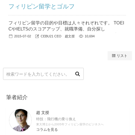
フィリピン留学とゴルフ
フィリピン留学の目的や目標は人々それぞれです。 TOEI
CやIELTSのスコアアップ、就職準備、自分探し
等々・・・ 休日も、物価やもろもろのサービスが日本よ
2015-07-02
CEBU21 CEO 趙文授
10,694
りは安いので、余暇も充実できること、間違いなしです。
（もちろん勉強が第一ですが・・） その中でも今回は、
日本よりは格段に安い、ゴルフをご紹介したいと思いま
リスト
す。 初心者や、運動の苦手な方でも無理なく身体を動か
せるこ...
筆者紹介
趙 文授
特技：飛行機の乗り換え
東大博士から2005年フィリピン留学のビジネスへ
コラムを見る