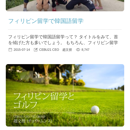
フィリピン留学で韓国語留学
フィリピン留学で韓国語留学って？ タイトルをみて、首
を傾げた方も多いでしょう。 もちろん、フィリピン留学
の第一の目的は、言うまでもなく英語のスキルアップで
2015-07-14
CEBU21 CEO 趙文授
8,747
す。ですが、日系の学校に行かない限り、大多数の学校で
は韓国人の留学生とたくさん接することになると思いま
す。 フィリピンでの英語学校は数年前から日本人経営の
学校も出始めていますが、そもそも「フィリピン英語留
学」はおよそ20年前から韓国人...