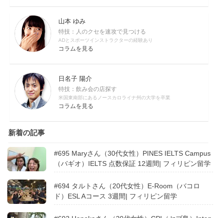
山本 ゆみ
特技：人のクセを速攻で見つける
ADとスポーツインストラクターの経験あり
コラムを見る
日名子 陽介
特技：飲み会の店探す
米国東南部にあるノースカロライナ州の大学を卒業
コラムを見る
新着の記事
#695 Maryさん（30代女性）PINES IELTS Campus
（バギオ）IELTS 点数保証 12週間| フィリピン留学
#694 タルトさん（20代女性）E-Room（バコロ
ド）ESL Aコース 3週間| フィリピン留学