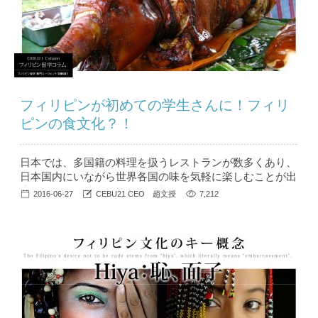
フィリピンが初めての学生さんに！フィリ
ピンの食文化？！
日本では、多国籍の料理を扱うレストランが数多くあり、
日本国内にいながら世界各国の味を気軽に楽しむことが出
来ます。しかし、フィリピン料理のレストラン、というと
2016-06-27
CEBU21 CEO 趙文授
7,212
あまり日本では馴染みがありません。 同じ東南アジア
の、タイやベトナム料理などは日本でも人気が高く、日本
人でもファンが多いでしょう。フィリピン留学を考えてい
る、フィリピンが初めての学生さんにとってはイメージす
ることが幾分難しいことと思います。 ...