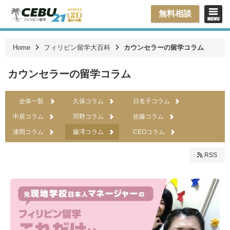
無料相談
Home
フィリピン留学大百科
カウンセラーの留学コラム
カウンセラーの留学コラム
全体一覧
久保コラム
日名子コラム
中居コラム
羽野コラム
佐藤コラム
漆間コラム
藤澤コラム
CEOコラム
RSS