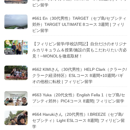
ピン留学
#661 En（30代男性）TARGET（セブ島/セブシティ
郊外）TARGET ULTIMATE 8コース 3週間 | フィリ
ピン留学
【フィリピン留学/学校訪問記】自分だけのオリジナ
ルカリキュラム＆授業/施設の質もこだわりたい方必
見！─MONOLを徹底取材！
#662 KIMIさん（30代男性）HELP Clark（クラーク/
クラーク経済特区）ESLコース 8週間+10週間バギ
オの他校に転校 | フィリピン留学
#663 Yuka（20代女性）English Fella 1（セブ島/セ
ブシティ郊外）PIC4コース 8週間| フィリピン留学
#664 Harukiさん（20代男性）I.BREEZE（セブ島/
セブシティ）Light ESLコース 8週間| フィリピン留
学