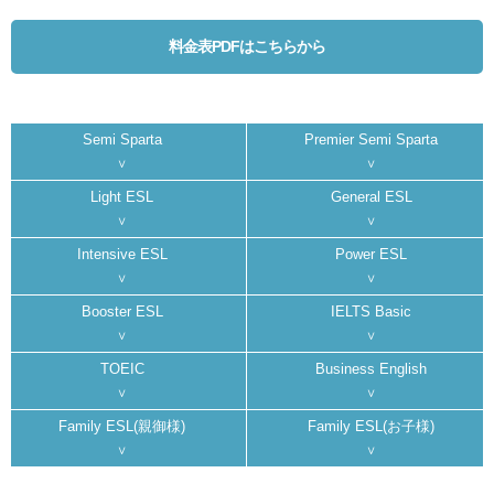
料金表PDFはこちらから
Semi Sparta
Premier Semi Sparta
Light ESL
General ESL
Intensive ESL
Power ESL
Booster ESL
IELTS Basic
TOEIC
Business English
Family ESL(親御様)
Family ESL(お子様)