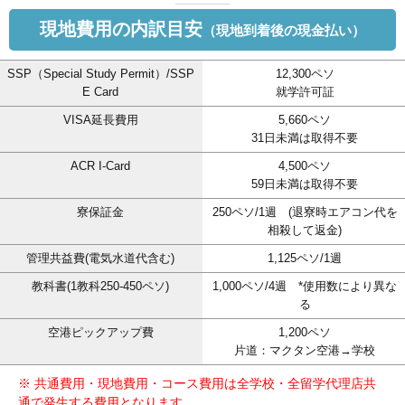
現地費用の内訳目安
（現地到着後の現金払い）
SSP（Special Study Permit）/SSP
12,300ペソ
E Card
就学許可証
VISA延長費用
5,660ペソ
31日未満は取得不要
ACR I-Card
4,500ペソ
59日未満は取得不要
寮保証金
250ペソ/1週 (退寮時エアコン代を
相殺して返金)
管理共益費(電気水道代含む)
1,125ペソ/1週
教科書(1教科250-450ペソ)
1,000ペソ/4週 *使用数により異な
る
空港ピックアップ費
1,200ペソ
片道：マクタン空港→学校
※ 共通費用・現地費用・コース費用は全学校・全留学代理店共
通で発生する費用となります。