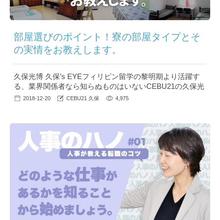
部屋選びのポイント！寮の部屋タイプとそ
の実情をお教えします。
久保光博 久保’s EYEフィリピン留学の黎明期より活躍す
る、業界関係者なら知らぬものはいないCEBU21の久保光
博（クボ ミツヒロ）。彼独自の切り口が鋭い視点でフィ
2018-12-20
CEBU21 久保
4,975
リピン留学の裏側を語る【久保’s EYE】。シリーズ第2回
目となる今回はお部屋タイプの選び方、ポイントについて
語ってもらいます。 目次 1 学生が多い/少ない学校を見抜
くポイントは...