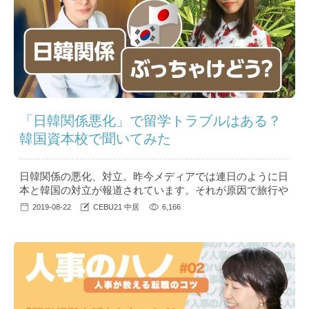
「日韓関係悪化」で留学トラブルはある？
韓国資本校で聞いてみた
日韓関係の悪化、対立。昨今メディアでは連日のように日
本と韓国の対立が報道されています。それが原因で旅行や
留学の計画を見直されている方もいらっしゃるのではない
2019-08-22
CEBU21 中居
6,166
でしょうか？ ...