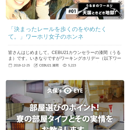
「決まったレールを歩くのをやめたく
て。」ワーホリ女子のホンネ
皆さんはじめまして。CEBU21カウンセラーの漆間（うる
ま）です。いきなりですがワーキングホリデー（以下ワー
ホリ）という制度をご存知でしょうか？海外生活に興味の
2018-12-25
CEBU21 漆間
5,223
ある方、二か国留学を考えている方の中にはワーホリを考
えていらっしゃる方も多くいるかと思います。 私はバリ
バリ仕事をしていた24歳の時、オーストラリアで1年間海
外生活を実現させました。そんな私が経験したワーホリの
良かった...