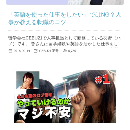
「英語を使った仕事をしたい」ではNG？人
事が教える転職のコツ
留学会社CEBU21で人事担当として勤務している羽野（ハ
ノ）です。 皆さんは留学経験や英語を活かした仕事をし
たいと考えたとき、「留学の経験を活かして～」や「英語
2018-09-14
CEBU21 羽野
6,730
を使った仕事がしたい～」と自己PRしていませんか？ 意
外と知られていないNGな自己PRや、英語を使った仕事に
就きたい、留学後の転職に役立つといった情報を、留学会
社の人事の目線か...