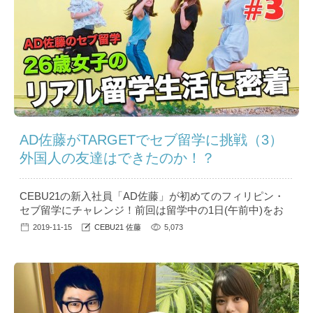
AD佐藤がTARGETでセブ留学に挑戦（3）
外国人の友達はできたのか！？
CEBU21の新入社員「AD佐藤」が初めてのフィリピン・
セブ留学にチャレンジ！前回は留学中の1日(午前中)をお
伝えしましたが、引き続き今回は、お昼から放課後につい
2019-11-15
CEBU21 佐藤
5,073
てお伝えします！※編集の関係上、前回から非常に時間が
空いての更新となります。 目次・11:50～13:00 お昼ご飯
(という名の昼寝タイム)・13:00～14:50 午後のクラス (マ
ンツーマン授業④⑤)・15:00〜...