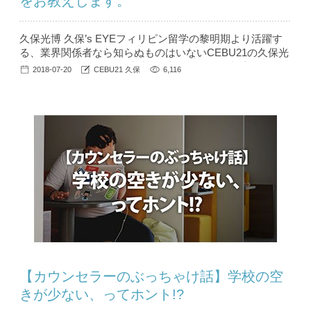
をお教えします。
久保光博 久保’s EYEフィリピン留学の黎明期より活躍す
る、業界関係者なら知らぬものはいないCEBU21の久保光
博（クボ ミツヒロ）。彼独自の切り口が鋭い視点でフィ
2018-07-20
CEBU21 久保
6,116
リピン留学の裏側を語る【久保’s EYE】。シリーズ第1回
目となる今回は学校選びの重要な要素である「留学生の国
籍比率」について語ってもらいます。 目次 1 『フィリピ
ン留学は韓国人...
【カウンセラーのぶっちゃけ話】学校の空
きが少ない、ってホント!?