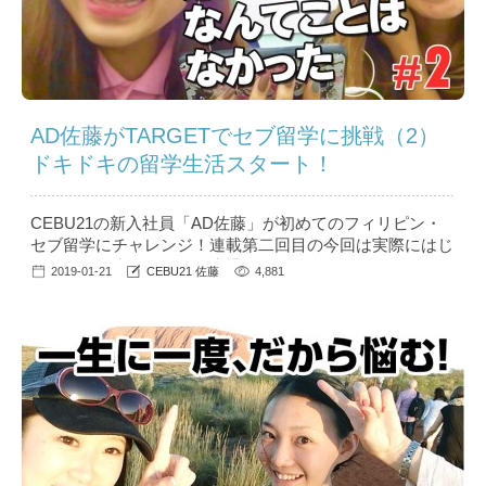
AD佐藤がTARGETでセブ留学に挑戦（2）
ドキドキの留学生活スタート！
CEBU21の新入社員「AD佐藤」が初めてのフィリピン・
セブ留学にチャレンジ！連載第二回目の今回は実際にはじ
まった留学生活について赤裸々にお伝えします！ こんに
2019-01-21
CEBU21 佐藤
4,881
ちは、フィリピン留学CEBU21新入社員の佐藤です。第一
回目のコラムへの反響がすごく、友だちから「コラム読ん
だよ！」と聞かせてもらうたびニマニマしています。さ
て、そんな私ですがTARGETに留学して、はや2週...