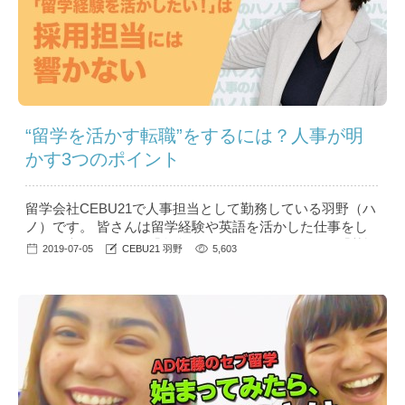
“留学を活かす転職”をするには？人事が明
かす3つのポイント
留学会社CEBU21で人事担当として勤務している羽野（ハ
ノ）です。 皆さんは留学経験や英語を活かした仕事をし
たいと考えたとき、「留学の経験を活かして～」や「英語
2019-07-05
CEBU21 羽野
5,603
を使った仕事がしたい～」と自己PRしていませんか？ 意
外と知られていないNGな自己PRや、英語を使った仕事に
就きたい、留学後の転職に役立つといった情報を、留学会
社の人事の目線から見たコラム「人事のハノ」...