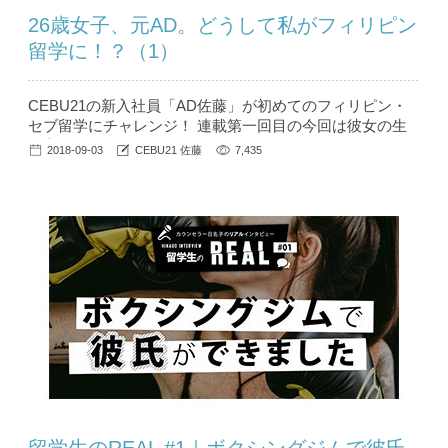
26歳女子、元AD。どうして私がフィリピン
留学に！？（1）
CEBU21の新入社員「AD佐藤」が初めてのフィリピン・
セブ留学にチャレンジ！ 連載第一回目の今回は彼女の生
い立ちから、留学に至るまでの話をおもしろおかしく聞か
2018-09-03
CEBU21 佐藤
7,435
せてもらいました。これから留学にチャレンジする同年代
の女性の方に是非読んでもらいたい！ と体当たり取材を
続ける【AD佐藤のセブ留学】シリーズ、いよいよスター
トです！ ...