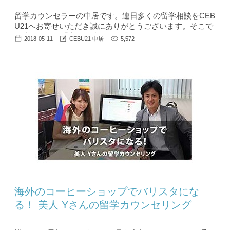
留学カウンセラーの中居です。連日多くの留学相談をCEB
U21へお寄せいただき誠にありがとうございます。そこで
毎度のように「空きが少なくなってきております…」とお
2018-05-11
CEBU21 中居
5,572
伝えしなければいけない状況が続いています。 私自身、
旅行サイトで 残り１名分！ と表示されると、「ホントか
な～？」と穿った見方をする（そして空きが無くなってか
ら後悔する）タイプなので、実際のところはどうなのか、
正しい情報をきちんと説明...
海外のコーヒーショップでバリスタにな
る！ 美人 Yさんの留学カウンセリング