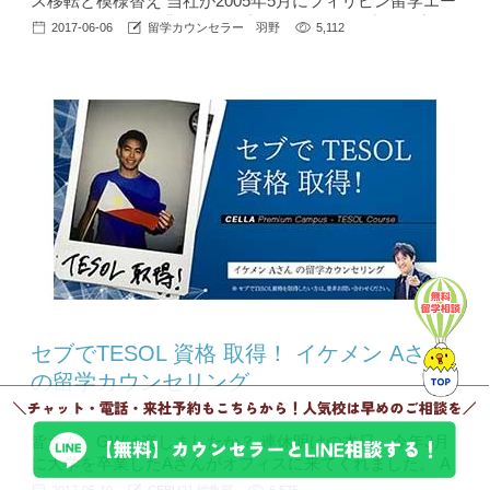
ス移転と模様替え 当社が2005年5月にフィリピン留学エー
ジェントとして創業してから丸12年。 その間渋谷→池袋
2017-06-06
留学カウンセラー 羽野
5,112
へのオフィス移転をはじめ、池袋に移転してきてからは1-
2年に一度は大掃除も兼ねた模様替えを行っていました
（＾＾） しかし、忙しさにかまけ（！？）ここ2年くらい
は全く手につかず。。(´ｪ｀；)三(；´ｪ｀...
セブでTESOL 資格 取得！ イケメン Aさん
の留学カウンセリング
皆さん、GWは楽しましたか？ 連休明けの本日、今年3月
に大学を卒業したAさんがオフィスに来てくれました。 A
さんは大学時代 1年間 休学をしてオーストラリアに留学を