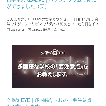
留学生のREAL #1｜ボクシングジムで彼氏
ができました（笑）
こんにちは。CEBU21の留学カウンセラー日名子です。突
然ですが、フィリピンで人気の格闘技といったら何をイメ
ージしますか？ 実は今、ボクシングやフィリピン独自の
2018-08-15
CEBU21 日名子
7,991
格闘技体験が留学生を中心に人気を呼んでいます。そんな
フィリピンの格闘技事情を、現地でボクシングジムに通っ
た女性の留学生の体験レポートを交えてご紹介したいと思
います。 「体を動か...
久保’s EYE｜多国籍な学校の『要注意点』