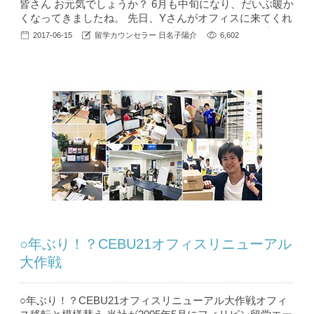
皆さん お元気でしょうか？ 6月も中旬になり、だいぶ暖か
くなってきましたね。 先日、Yさんがオフィスに来てくれ
ました。 関西出身のYさんは、以前関西ローカルの番組に
2017-06-15
留学カウンセラー 日名子陽介
6,602
タレントさんと出演していたようです。 そのため外見も
さることながら、頭の回転が早く、コミュニケーション力
があり、もちろん関西出身などで、笑いもありとても楽し
いカウンセリングでした。 （どちらか...
○年ぶり！？CEBU21オフィスリニューアル
大作戦
○年ぶり！？CEBU21オフィスリニューアル大作戦オフィ