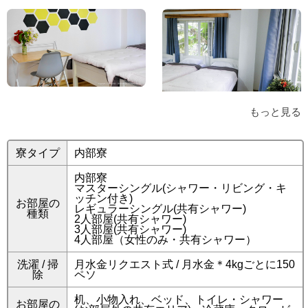
もっと見る
寮タイプ
内部寮
内部寮
マスターシングル(シャワー・リビング・キ
ッチン付き)
お部屋の
レギュラーシングル(共有シャワー)
種類
2人部屋(共有シャワー)
3人部屋(共有シャワー)
4人部屋（女性のみ・共有シャワー）
洗濯 / 掃
月水金リクエスト式 / 月水金＊4kgごとに150
除
ペソ
机、小物入れ、ベッド、トイレ・シャワー
お部屋の