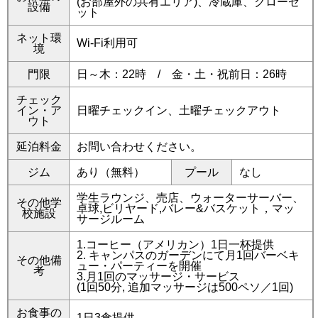
(お部屋外の共有エリア)、冷蔵庫、クローゼ
設備
ット
ネット環
Wi-Fi利用可
境
門限
日～木：22時 / 金・土・祝前日：26時
チェック
イン・ア
日曜チェックイン、土曜チェックアウト
ウト
延泊料金
お問い合わせください。
ジム
あり（無料）
プール
なし
学生ラウンジ、売店、ウォーターサーバー、
その他学
卓球,ビリヤード,バレー&バスケット，マッ
校施設
サージルーム
1.コーヒー（アメリカン）1日一杯提供
2. キャンパスのガーデンにて月1回バーベキ
その他備
ュー・パーティーを開催
考
3.月1回のマッサージ・サービス
(1回50分, 追加マッサージは500ペソ／1回)
お食事の
1日3食提供