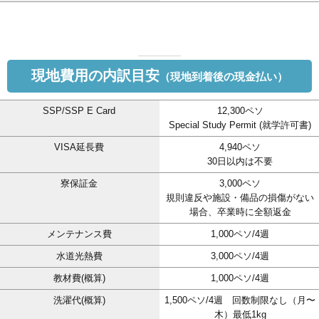
現地費用の内訳目安
（現地到着後の現金払い）
SSP/SSP E Card
12,300ペソ
Special Study Permit (就学許可書)
VISA延長費
4,940ペソ
30日以内は不要
寮保証金
3,000ペソ
規則違反や施設・備品の損傷がない
場合、卒業時に全額返金
メンテナンス費
1,000ペソ/4週
水道光熱費
3,000ペソ/4週
教材費(概算)
1,000ペソ/4週
洗濯代(概算)
1,500ペソ/4週 回数制限なし（月〜
木）最低1kg