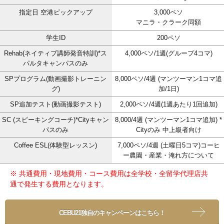
指定日 空港ピックアップ
3,000ペソ
マニラ・クラーク同額
学生ID
200ペソ
Rehab(ネイティブ講師発音特訓)*ス
4,000ペソ/1週(グループ4コマ)
パルタキャンパスのみ
SPプログラム(動画撮影トレーニン
8,000ペソ/4週 (マンツーマン1コマ追
グ)
加/1日)
SP追加テスト(動画撮影テスト)
2,000ペソ/4週(1週あたり1回追加)
SC (スピーキングコーチ)*Cityキャン
8,000/4週 (マンツーマン1コマ追加) *
パスのみ
Cityのみ 中上級者向け
Coffee ESL(体験型レッスン)
7,000ペソ/4週 (土曜日5コマ)コーヒ
ー農園・産業・淹れ方について
※ 共通費用・現地費用・コース費用は全学校・全留学代理店共
通で発生する費用となります。
CEBU21独自のキャンペーンはこちら！