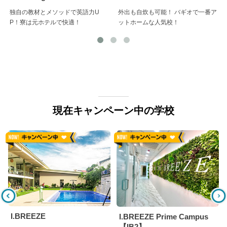
独自の教材とメソッドで英語力U
外出も自炊も可能！ バギオで一番ア
P！寮は元ホテルで快適！
ットホームな人気校！
現在キャンペーン中の学校
I.BREEZE
I.BREEZE Prime Campus
【IB2】