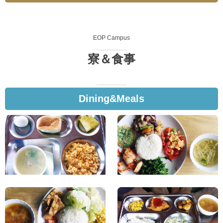
EOP Campus
寮＆食事
Dining&Meals