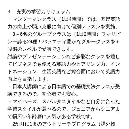
3. 充実の学習カリキュラム
・マンツーマンクラス（1日4時間）では、基礎英語
力の向上や弱点克服に向けて個別レッスンを実施。
・3～6名のグループクラスは（1日2時間）フィリピ
ン一誇る24種！バラエティ豊かなグルークラスを6
段階のレベルで受講できます。
討論やプレゼンテーションなど多彩なクラスを通し
てビジネスでも使える英語力やヒアリング力、イン
トネーション、生活英語など総合面において英語力
向上を目指します。
・日本人講師による日本語での基礎文法クラスが受
講できるので、初心者でも安心。
・マイペース、スパルタスタイルなど自分に合った
学習スタイルが選べるので、ジュニアからシニアま
で幅広い年齢層に人気がある学校です。
・2か月に1度のアウトリーチプログラム（課外授