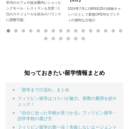
学内のカフェや徒歩圏内にショッピ
ングモール・レストランも充実！1
2024年7月にI.BREEZEの姉妹キャ
日のスケジュールを好みのバランス
ンパスとして新規OPEN!セブシテ
に調整可能。
ィの便利な立地◎
知っておきたい留学情報まとめ
「留学までの流れ」まとめ
フィリピン留学はコスパが魅力。実際の費用を総チ
ェック！
『自分に合った学校が見つかる』フィリピン留学・
語学学校の選び方
フィリピン留学の第一歩！失敗しないエージェント