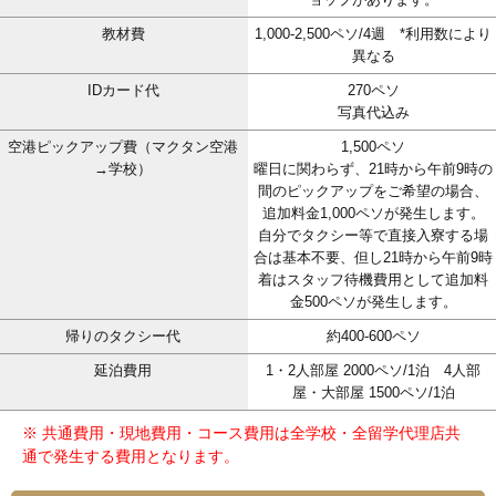
教材費
1,000-2,500ペソ/4週 *利用数により
異なる
IDカード代
270ペソ
写真代込み
空港ピックアップ費（マクタン空港
1,500ペソ
→学校）
曜日に関わらず、21時から午前9時の
間のピックアップをご希望の場合、
追加料金1,000ペソが発生します。
自分でタクシー等で直接入寮する場
合は基本不要、但し21時から午前9時
着はスタッフ待機費用として追加料
金500ペソが発生します。
帰りのタクシー代
約400-600ペソ
延泊費用
1・2人部屋 2000ペソ/1泊 4人部
屋・大部屋 1500ペソ/1泊
※ 共通費用・現地費用・コース費用は全学校・全留学代理店共
通で発生する費用となります。