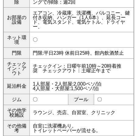
除
ングで/掃除：週2回
エアコン、冷蔵庫、洗濯機、バルコニー、鍵
お部屋の
付き収納、ハンガー（1人6本）、延長コー
設備
ド、電気スタンド、電気ケトル、ドライヤ
ー、
ネット環
〇
境
門限
門限:平日23時 休前日25時、館内飲酒禁止
チェック
チェックイン：日曜午前10時～20時着推
イン・ア
奨 チェックアウト：土曜正午まで
ウト
1人部屋・2人部屋:2,000ペソ/泊
延泊料金
4人部屋・大部屋:1,500ペソ/泊
ジム
〇
プール
〇
その他学
ラウンジ、売店、自習室、クリニック
校施設
その他備
自室に洗濯機あり。
考
トイレットペーパーが流せる。