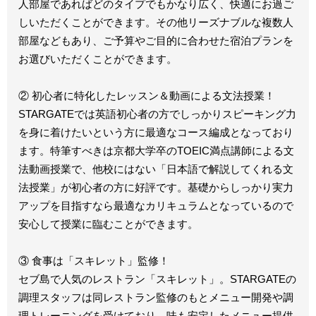
人部屋であればどのタイプでもかなり広く、快適にお過ご
しいただくことができます。その他リーズナブルな複数人
部屋などもあり、ご予算やご目的に合わせた宿泊プランを
お選びいただくことができます。
② 初心者に特化したレッスン＆動画による文法授業！
STARGATEでは英語初心者の方でしっかりスピーキング力
を身に着けたいという方に最適なコース編成となっており
ます。特筆すべきは京都大学卒のTOEIC満点講師による文
法動画授業で、他校にはない「日本語で解説してくれる文
法授業」が初心者の方に好評です。基礎からしっかり実力
アップを目指すなら最適なカリキュラムとなっているので
安心して授業に臨むことができます。
③ 食事は「スキレット」監修！
セブ島で人気のレストラン「スキレット」。STARGATEの
調理スタッフは同レストラン監修のもとメニュー開発や調
理トレーニングを受けており、味も安定したメニュー提供