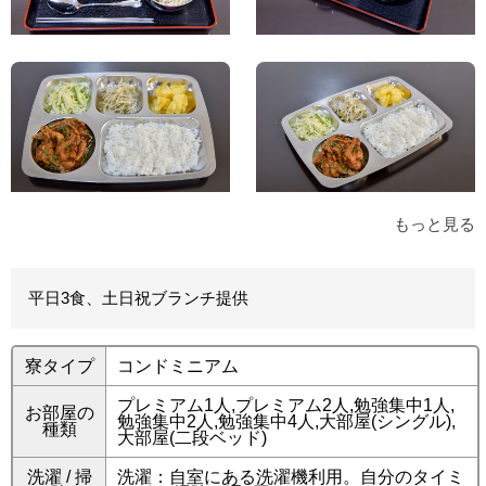
もっと見る
平日3食、土日祝ブランチ提供
寮タイプ
コンドミニアム
プレミアム1人,プレミアム2人,勉強集中1人,
お部屋の
勉強集中2人,勉強集中4人,大部屋(シングル),
種類
大部屋(二段ベッド)
洗濯 / 掃
洗濯：自室にある洗濯機利用。自分のタイミ