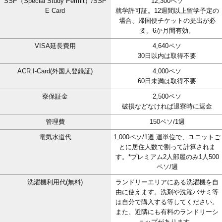
SSP（Special Study Permit）/SSP
12,300ペソ
E Card
就学許可証。12週間以上留学予定の
場合、帰国便チケットの提出が必
要。6か月間有効。
VISA延長費用
4,640ペソ
30日以内は取得不要
ACR I-Card(外国人登録証)
4,000ペソ
60日未満は取得不要
寮保証金
2,500ペソ
破損などなければ退寮時に返金
管理費
150ペソ/1週
電気水道代
1,000ペソ/1週 週単位で、ユニットご
とに居住人数で割って計算されま
す。*プレミアム2人部屋のみ1人500
ペソ/週
洗濯機利用代(無料)
ランドリーエリアにある洗濯機を自
由に使えます。洗剤や洗濯バサミ等
は自分で購入する等してください。
また、近隣にも有料のランドリーシ
ョップがあります。