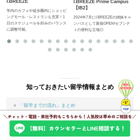
I.BREEZE
I.BREEZE Prime Campus
【IB2】
学内のカフェや徒歩圏内にショッピ
ングモール・レストランも充実！1
2024年7月にI.BREEZEの姉妹キャ
日のスケジュールを好みのバランス
ンパスとして新規OPEN!セブシテ
に調整可能。
ィの便利な立地◎
知っておきたい留学情報まとめ
「留学までの流れ」まとめ
フィリピン留学はコスパが魅力。実際の費用を総チ
ェック！
『自分に合った学校が見つかる』フィリピン留学・
語学学校の選び方