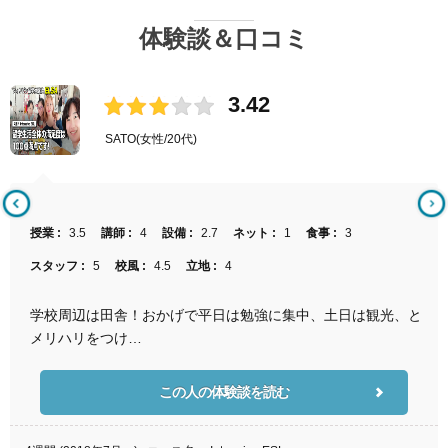
体験談＆口コミ
3.42
SATO
(女性/20代)
授業 :
3.5
講師 :
4
設備 :
2.7
ネット :
1
食事 :
3
スタッフ :
5
校風 :
4.5
立地 :
4
学校周辺は田舎！おかげで平日は勉強に集中、土日は観光、と
メリハリをつけ…
この人の体験談を読む