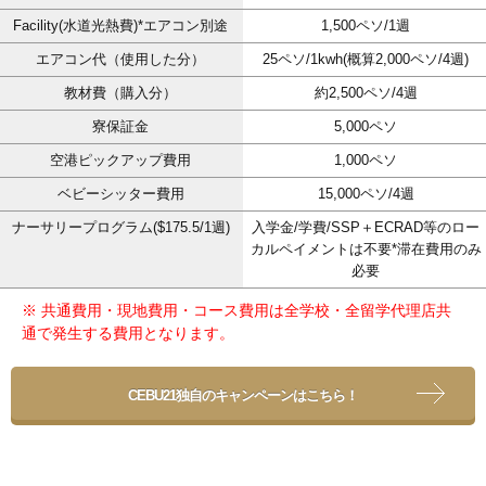
Facility(水道光熱費)*エアコン別途
1,500ペソ/1週
エアコン代（使用した分）
25ペソ/1kwh(概算2,000ペソ/4週)
教材費（購入分）
約2,500ペソ/4週
寮保証金
5,000ペソ
空港ピックアップ費用
1,000ペソ
ベビーシッター費用
15,000ペソ/4週
ナーサリープログラム($175.5/1週)
入学金/学費/SSP＋ECRAD等のロー
カルペイメントは不要*滞在費用のみ
必要
※ 共通費用・現地費用・コース費用は全学校・全留学代理店共
通で発生する費用となります。
CEBU21独自のキャンペーンはこちら！