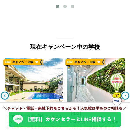
現在キャンペーン中の学校
I.BREEZE
I.BREEZE Prime Campus
【IB2】
学内のカフェや徒歩圏内にショッピ
ングモール・レストランも充実！1
2024年7月にI.BREEZEの姉妹キャ
日のスケジュールを好みのバランス
ンパスとして新規OPEN!セブシテ