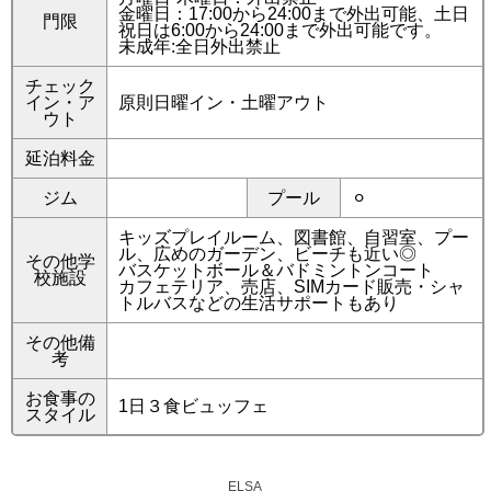
金曜日：17:00から24:00まで外出可能、土日
門限
祝日は6:00から24:00まで外出可能です。
未成年:全日外出禁止
チェック
イン・ア
原則日曜イン・土曜アウト
ウト
延泊料金
ジム
プール
⚪︎
キッズプレイルーム、図書館、自習室、プー
ル、広めのガーデン、ビーチも近い◎
その他学
バスケットボール＆バドミントンコート
校施設
カフェテリア、売店、SIMカード販売・シャ
トルバスなどの生活サポートもあり
その他備
考
お食事の
1日３食ビュッフェ
スタイル
ELSA