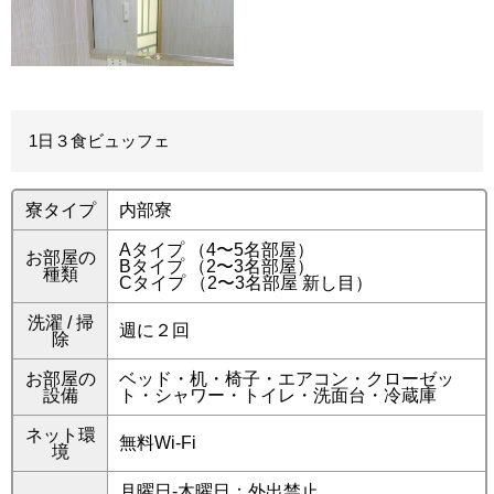
1日３食ビュッフェ
寮タイプ
内部寮
Aタイプ （4〜5名部屋）
お部屋の
Bタイプ （2〜3名部屋）
種類
Cタイプ （2〜3名部屋 新し目）
洗濯 / 掃
週に２回
除
お部屋の
ベッド・机・椅子・エアコン・クローゼッ
設備
ト・シャワー・トイレ・洗面台・冷蔵庫
ネット環
無料Wi-Fi
境
月曜日-木曜日：外出禁止