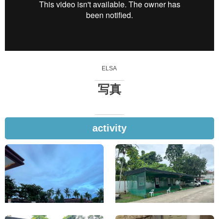
ELSA
写真
activity