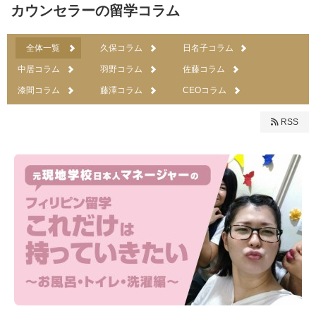
カウンセラーの留学コラム
全体一覧
久保コラム
日名子コラム
中居コラム
羽野コラム
佐藤コラム
漆間コラム
藤澤コラム
CEOコラム
RSS