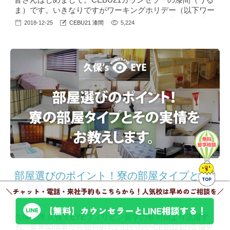
ま）です。いきなりですがワーキングホリデー（以下ワー
ホリ）という制度をご存知でしょうか？海外生活に興味の
2018-12-25
CEBU21 漆間
5,224
ある方、二か国留学を考えている方の中にはワーホリを考
えていらっしゃる方も多くいるかと思います。 私はバリ
バリ仕事をしていた24歳の時、オーストラリアで1年間海
外生活を実現させました。そんな私が経験したワーホリの
良かった...
部屋選びのポイント！寮の部屋タイプとそ
の実情をお教えします。
久保光博 久保’s EYEフィリピン留学の黎明期より活躍す
る、業界関係者なら知らぬものはいないCEBU21の久保光