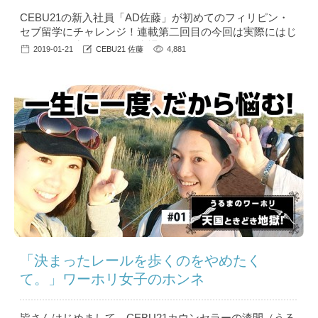
CEBU21の新入社員「AD佐藤」が初めてのフィリピン・
セブ留学にチャレンジ！連載第二回目の今回は実際にはじ
まった留学生活について赤裸々にお伝えします！ こんに
2019-01-21
CEBU21 佐藤
4,881
ちは、フィリピン留学CEBU21新入社員の佐藤です。第一
回目のコラムへの反響がすごく、友だちから「コラム読ん
だよ！」と聞かせてもらうたびニマニマしています。さ
て、そんな私ですがTARGETに留学して、はや2週...
「決まったレールを歩くのをやめたく
て。」ワーホリ女子のホンネ
皆さんはじめまして。CEBU21カウンセラーの漆間（うる