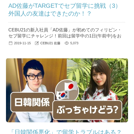
AD佐藤がTARGETでセブ留学に挑戦（3）
外国人の友達はできたのか！？
CEBU21の新入社員「AD佐藤」が初めてのフィリピン・
セブ留学にチャレンジ！前回は留学中の1日(午前中)をお
伝えしましたが、引き続き今回は、お昼から放課後につい
2019-11-15
CEBU21 佐藤
5,073
てお伝えします！※編集の関係上、前回から非常に時間が
空いての更新となります。 目次・11:50～13:00 お昼ご飯
(という名の昼寝タイム)・13:00～14:50 午後のクラス (マ
ンツーマン授業④⑤)・15:00〜...
「日韓関係悪化」で留学トラブルはある？