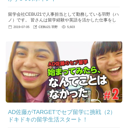
留学会社CEBU21で人事担当として勤務している羽野（ハ
ノ）です。 皆さんは留学経験や英語を活かした仕事をし
たいと考えたとき、「留学の経験を活かして～」や「英語
2019-07-05
CEBU21 羽野
5,603
を使った仕事がしたい～」と自己PRしていませんか？ 意
外と知られていないNGな自己PRや、英語を使った仕事に
就きたい、留学後の転職に役立つといった情報を、留学会
社の人事の目線から見たコラム「人事のハノ」...
AD佐藤がTARGETでセブ留学に挑戦（2）
ドキドキの留学生活スタート！