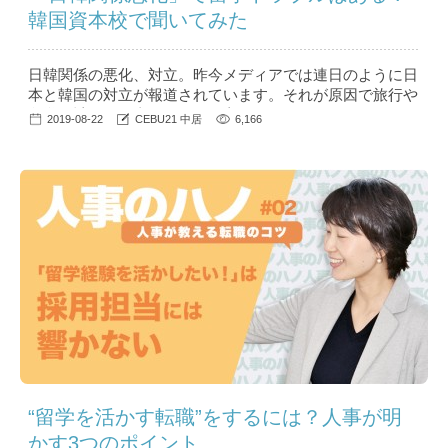
韓国資本校で聞いてみた
日韓関係の悪化、対立。昨今メディアでは連日のように日
本と韓国の対立が報道されています。それが原因で旅行や
留学の計画を見直されている方もいらっしゃるのではない
2019-08-22
CEBU21 中居
6,166
でしょうか？ ...
“留学を活かす転職”をするには？人事が明
かす3つのポイント