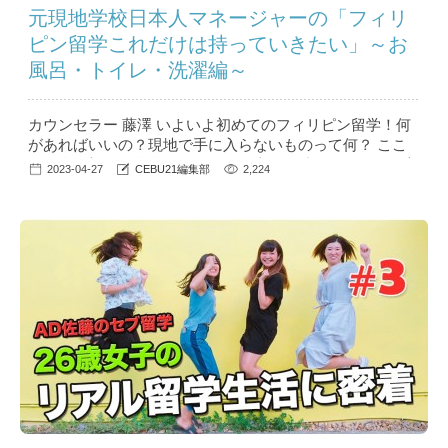
元現地学校日本人マネージャーの「フィリ
ピン留学これだけは持っていきたい」～お
風呂・トイレ・洗濯編～
カウンセラー 藤澤 いよいよ初めてのフィリピン留学！何
があればいいの？現地で手に入らないものって何？ ここ
では私が初めて留学したときに日本から持っていって役立
2023-04-27
CEBU21編集部
2,224
ったもの、意外と現地調達できたものを紹介します。 ...