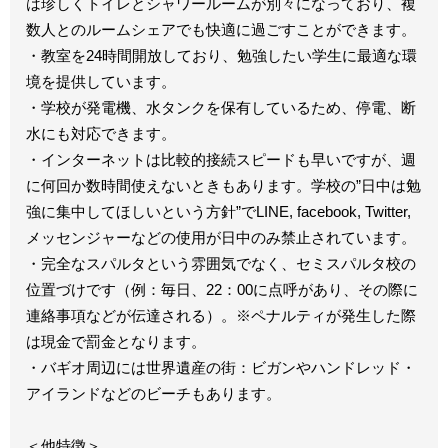
は珍しくトイレとシャワールームが別々になっており、複
数人とのルームシェアでも快適に過ごすことができます。
・教室を24時間開放しており、勉強したい学生に最適な環
境を提供しています。
・学校が発電機、水タンクを保有しているため、停電、断
水にも対応できます。
・インターネットは比較的接続スピードも早いですが、週
に何回か数時間使えないときもあります。学校の”日中は勉
強に集中してほしいという方針”でLINE, facebook, Twitter,
メッセンジャーなどの使用が日中のみ禁止されています。
・完全なスパルタという雰囲気でなく、セミスパルタ校の
位置づけです（例：毎日、22：00に点呼があり、その際に
連絡事項などが伝達される）。※ペナルティが発生した際
は現金で罰金となります。
・バギオ周辺には世界遺産の街：ビガンやハンドレッド・
アイランドなどのビーチもあります。
＜他特徴＞