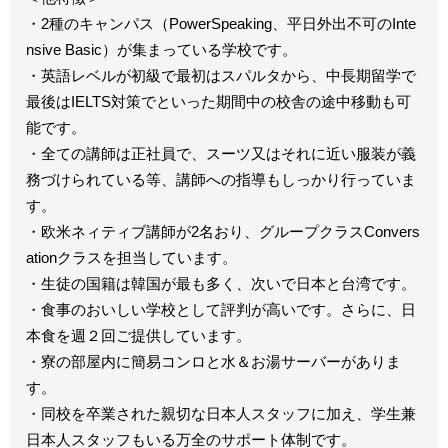
・2種のキャンパス（PowerSpeaking、平日外出不可のInte
nsive Basic）が集まっている学校です。
・英語レベルが初級で最初はスパルタから、中長期留学で
最後はIELTS対策でといった期間中の校舎の途中移動も可
能です。
・全ての講師は正社員で、スーツ又はそれに近い服装が義
務づけられている等、講師への指導もしっかり行っていま
す。
・欧米ネィティブ講師が2名おり、グループクラスConvers
ationクラスを担当しています。
・生徒の国籍は韓国が最も多く、次いで日本と台湾です。
・食事のおいしい学校として評判が高いです。さらに、日
本食を週２回ご提供しています。
・寮の部屋内に簡易コンロと水＆お湯サーバーがありま
す。
・同校を卒業された親切な日本人スタッフに加え、学生兼
日本人スタッフもいる万全のサポート体制です。