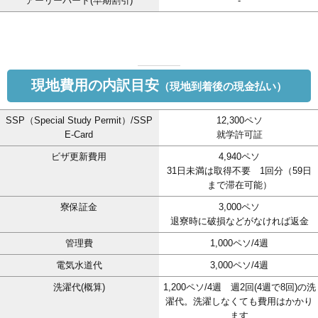
アーリーバード(早期割引)
-
現地費用の内訳目安
（現地到着後の現金払い）
SSP（Special Study Permit）/SSP
12,300ペソ
E-Card
就学許可証
ビザ更新費用
4,940ペソ
31日未満は取得不要 1回分（59日
まで滞在可能）
寮保証金
3,000ペソ
退寮時に破損などがなければ返金
管理費
1,000ペソ/4週
電気水道代
3,000ペソ/4週
洗濯代(概算)
1,200ペソ/4週 週2回(4週で8回)の洗
濯代。洗濯しなくても費用はかかり
ます