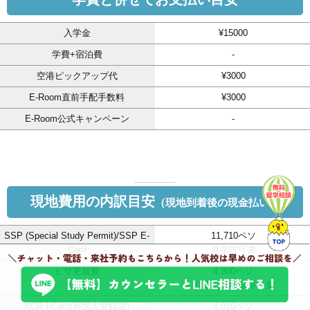
入学金
¥15000
学費+宿泊費
-
空港ピックアップ代
¥3000
E-Room直前手配手数料
¥3000
E-Room公式キャンペーン
-
現地費用の内訳目安
（現地到着後の現金払い）
SSP (Special Study Permit)/SSP E-
11,710ペソ
Card
就学許可書
ビザ更新費
4,360ペソ
31日未満は取得不要
ACR I-Card(外国人登録証)
4,010ペソ