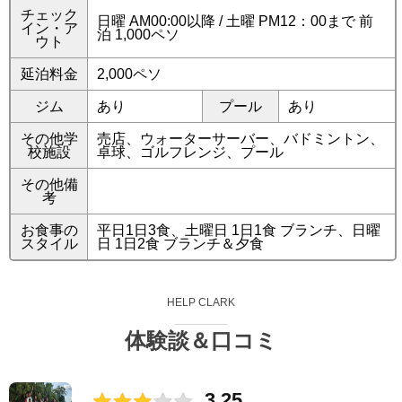
チェック
日曜 AM00:00以降 / 土曜 PM12：00まで 前
イン・ア
泊 1,000ペソ
ウト
延泊料金
2,000ペソ
ジム
あり
プール
あり
その他学
売店、ウォーターサーバー、バドミントン、
校施設
卓球、ゴルフレンジ、プール
その他備
考
お食事の
平日1日3食、土曜日 1日1食 ブランチ、日曜
スタイル
日 1日2食 ブランチ＆夕食
HELP CLARK
体験談＆口コミ
3.25