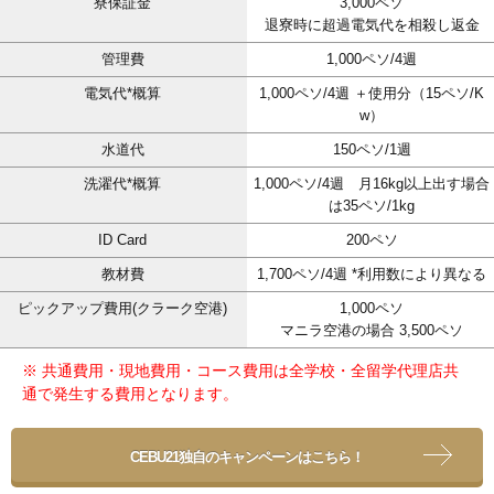
寮保証金
3,000ペソ
退寮時に超過電気代を相殺し返金
管理費
1,000ペソ/4週
電気代*概算
1,000ペソ/4週 ＋使用分（15ペソ/K
w）
水道代
150ペソ/1週
洗濯代*概算
1,000ペソ/4週 月16kg以上出す場合
は35ペソ/1kg
ID Card
200ペソ
教材費
1,700ペソ/4週 *利用数により異なる
ピックアップ費用(クラーク空港)
1,000ペソ
マニラ空港の場合 3,500ペソ
※ 共通費用・現地費用・コース費用は全学校・全留学代理店共
通で発生する費用となります。
CEBU21独自のキャンペーンはこちら！