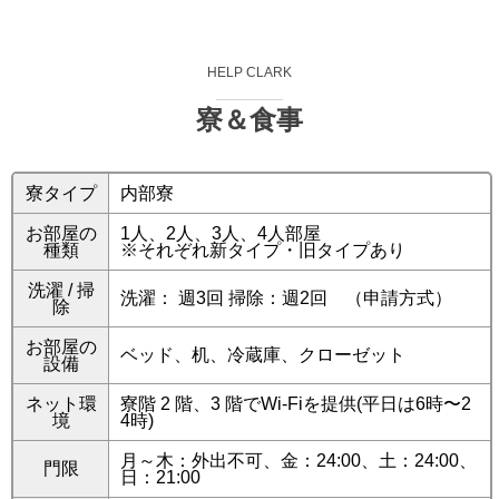
HELP CLARK
寮＆食事
寮タイプ
内部寮
お部屋の
1人、2人、3人、4人部屋
種類
※それぞれ新タイプ・旧タイプあり
洗濯 / 掃
洗濯： 週3回 掃除：週2回 （申請方式）
除
お部屋の
ベッド、机、冷蔵庫、クローゼット
設備
ネット環
寮階 2 階、3 階でWi-Fiを提供(平日は6時〜2
境
4時)
月～木：外出不可、金：24:00、土：24:00、
門限
日：21:00