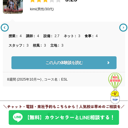
kimi
(男性/30代)
授業 :
4
講師 :
4
設備 :
2.7
ネット :
3
食事 :
4
スタッフ :
3
校風 :
3
立地 :
3
この人の体験談を読む
8週間 (2025年10月〜) , コース名：ESL