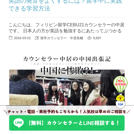
英語の発音をよくするには？留学中に実践
できる学習方法
こんにちは、フィリピン留学CEBU21カウンセラーの中居
です。 日本人の方が英語を勉強するにあたってぶつかる
大きな壁といえば『発音』ではないでしょうか。 RやL、T
2016-03-01
留学カウンセラー 中居良輔
9,697
Hの発音など、普段日本語では使用しない発音は口の動き
も慣れていないせいか、なかなかマスターするのが難しい
ですよね。今回はそんな発音の上達テクニックや、そもそ
も発音をよくする必要があるのか？といったお話をお送り
します。 発音...
【中国に惨敗？！】カウンセラー中居の中