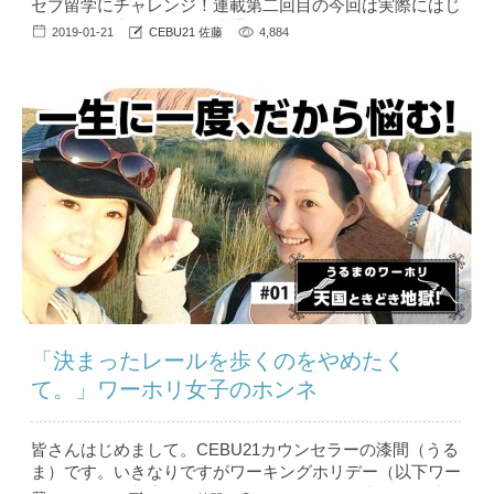
セブ留学にチャレンジ！連載第二回目の今回は実際にはじ
まった留学生活について赤裸々にお伝えします！ こんに
2019-01-21
CEBU21 佐藤
4,884
ちは、フィリピン留学CEBU21新入社員の佐藤です。第一
回目のコラムへの反響がすごく、友だちから「コラム読ん
だよ！」と聞かせてもらうたびニマニマしています。さ
て、そんな私ですがTARGETに留学して、はや2週...
「決まったレールを歩くのをやめたく
て。」ワーホリ女子のホンネ
皆さんはじめまして。CEBU21カウンセラーの漆間（うる
ま）です。いきなりですがワーキングホリデー（以下ワー
ホリ）という制度をご存知でしょうか？海外生活に興味の