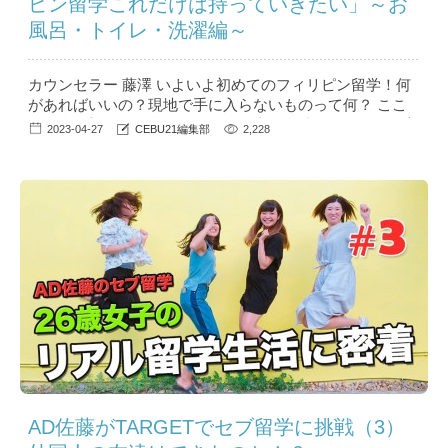
ピン留学これだけは持っていきたい」～お
風呂・トイレ・洗濯編～
カウンセラー 藤澤 いよいよ初めてのフィリピン留学！何
があればいいの？現地で手に入らないものって何？ ここ
では私が初めて留学したときに日本から持っていって役立
2023-04-27
CEBU21編集部
2,228
ったもの、意外と現地調達できたものを紹介します。 ...
AD佐藤がTARGETでセブ留学に挑戦（3）