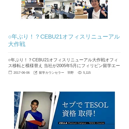
○年ぶり！？CEBU21オフィスリニューアル
大作戦
○年ぶり！？CEBU21オフィスリニューアル大作戦オフィ
ス移転と模様替え 当社が2005年5月にフィリピン留学エー
ジェントとして創業してから丸12年。 その間渋谷→池袋
2017-06-06
留学カウンセラー 羽野
5,115
へのオフィス移転をはじめ、池袋に移転してきてからは1-
2年に一度は大掃除も兼ねた模様替えを行っていました
（＾＾） しかし、忙しさにかまけ（！？）ここ2年くらい
は全く手につかず。。(´ｪ｀；)三(；´ｪ｀...