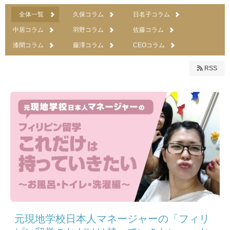
全体一覧
久保コラム
日名子コラム
中居コラム
羽野コラム
佐藤コラム
漆間コラム
藤澤コラム
CEOコラム
RSS
元現地学校日本人マネージャーの「フィリ