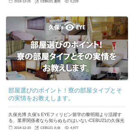
2018-12-25
CEBU21 漆間
5,228
ある方、二か国留学を考えている方の中にはワーホリを考
えていらっしゃる方も多くいるかと思います。 私はバリ
バリ仕事をしていた24歳の時、オーストラリアで1年間海
外生活を実現させました。そんな私が経験したワーホリの
良かった...
部屋選びのポイント！寮の部屋タイプとそ
の実情をお教えします。
久保光博 久保’s EYEフィリピン留学の黎明期より活躍す
る、業界関係者なら知らぬものはいないCEBU21の久保光
博（クボ ミツヒロ）。彼独自の切り口が鋭い視点でフィ
2018-12-20
CEBU21 久保
4,977
リピン留学の裏側を語る【久保’s EYE】。シリーズ第2回