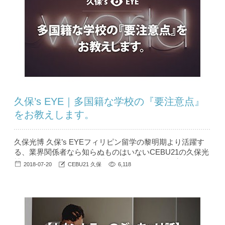
久保’s EYE｜多国籍な学校の『要注意点』
をお教えします。
久保光博 久保’s EYEフィリピン留学の黎明期より活躍す
る、業界関係者なら知らぬものはいないCEBU21の久保光
博（クボ ミツヒロ）。彼独自の切り口が鋭い視点でフィ
2018-07-20
CEBU21 久保
6,118
リピン留学の裏側を語る【久保’s EYE】。シリーズ第1回
目となる今回は学校選びの重要な要素である「留学生の国
籍比率」について語ってもらいます。 目次 1 『フィリピ
ン留学は韓国人...