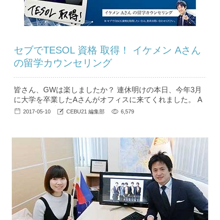
セブでTESOL 資格 取得！ イケメン Aさん
の留学カウンセリング
皆さん、GWは楽しましたか？ 連休明けの本日、今年3月
に大学を卒業したAさんがオフィスに来てくれました。 A
さんは大学時代 1年間 休学をしてオーストラリアに留学を
2017-05-10
CEBU21 編集部
6,579
されました。 そしてそこで英語教授資格 （J Shine）を取
得されました。 教員免許もお持ちで、来年には中高で英
語を教えることになります。 今回は セブでTESOL 取得の
ために、1ヶ月間セブで留学...