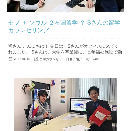
セブ ＋ ソウル ２ヶ国留学 ？ Sさんの留学
カウンセリング
皆さん こんにちは！ 先日は、Sさんがオフィスに来てく
れました。 Sさんは、大学を卒業後に、長年福祉施設で勤
務されていましたが 今年退職をして、5月からフィリピン
2017-04-10
留学カウンセラー 日名子陽介
5,461
に留学することになりました。 Sさんほど明るく話しやす
い生徒さんは珍しいです… 韓流好きで、1人で韓国に旅行
したり韓国語を独学で勉強されており、とても向上心の高
い女性です。 （私にも、今人気の韓流ア...