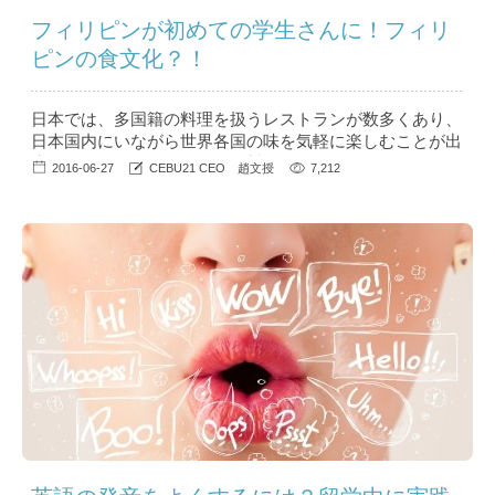
フィリピンが初めての学生さんに！フィリ
ピンの食文化？！
日本では、多国籍の料理を扱うレストランが数多くあり、
日本国内にいながら世界各国の味を気軽に楽しむことが出
来ます。しかし、フィリピン料理のレストラン、というと
2016-06-27
CEBU21 CEO 趙文授
7,212
あまり日本では馴染みがありません。 同じ東南アジア
の、タイやベトナム料理などは日本でも人気が高く、日本
人でもファンが多いでしょう。フィリピン留学を考えてい
る、フィリピンが初めての学生さんにとってはイメージす
ることが幾分難しいことと思います。 ...