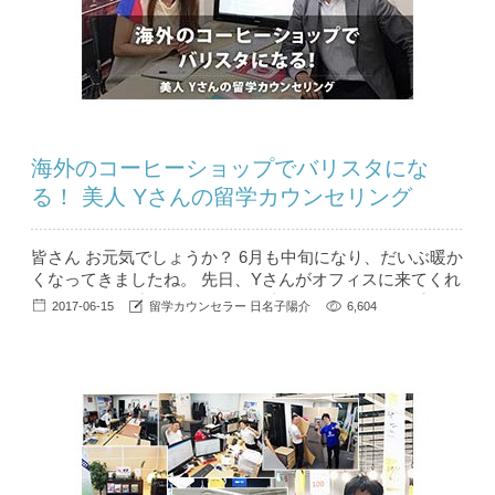
海外のコーヒーショップでバリスタにな
る！ 美人 Yさんの留学カウンセリング
皆さん お元気でしょうか？ 6月も中旬になり、だいぶ暖か
くなってきましたね。 先日、Yさんがオフィスに来てくれ
ました。 関西出身のYさんは、以前関西ローカルの番組に
2017-06-15
留学カウンセラー 日名子陽介
6,604
タレントさんと出演していたようです。 そのため外見も
さることながら、頭の回転が早く、コミュニケーション力
があり、もちろん関西出身などで、笑いもありとても楽し
いカウンセリングでした。 （どちらか...