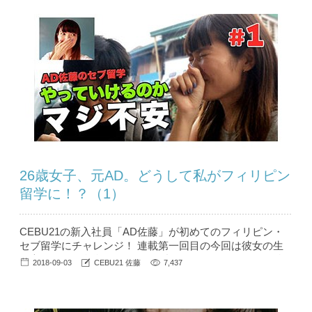
就きたい、留学後の転職に役立つといった情報を、留学会
社の人事の目線か...
26歳女子、元AD。どうして私がフィリピン
留学に！？（1）
CEBU21の新入社員「AD佐藤」が初めてのフィリピン・
セブ留学にチャレンジ！ 連載第一回目の今回は彼女の生
い立ちから、留学に至るまでの話をおもしろおかしく聞か
2018-09-03
CEBU21 佐藤
7,437
せてもらいました。これから留学にチャレンジする同年代
の女性の方に是非読んでもらいたい！ と体当たり取材を
続ける【AD佐藤のセブ留学】シリーズ、いよいよスター