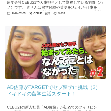
留学会社CEBU21で人事担当として勤務している羽野（ハ
ノ）です。 皆さんは留学経験や英語を活かした仕事をし
たいと考えたとき、「留学の経験を活かして～」や「英語
2019-07-05
CEBU21 羽野
5,605
を使った仕事がしたい～」と自己PRしていませんか？ 意
外と知られていないNGな自己PRや、英語を使った仕事に
就きたい、留学後の転職に役立つといった情報を、留学会
社の人事の目線から見たコラム「人事のハノ」...
AD佐藤がTARGETでセブ留学に挑戦（2）
ドキドキの留学生活スタート！
CEBU21の新入社員「AD佐藤」が初めてのフィリピン・