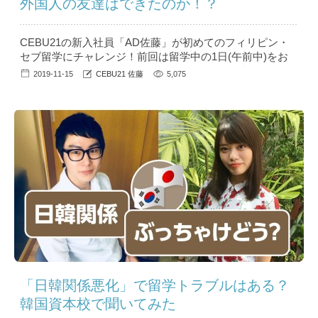
外国人の友達はできたのか！？
CEBU21の新入社員「AD佐藤」が初めてのフィリピン・
セブ留学にチャレンジ！前回は留学中の1日(午前中)をお
伝えしましたが、引き続き今回は、お昼から放課後につい
2019-11-15
CEBU21 佐藤
5,075
てお伝えします！※編集の関係上、前回から非常に時間が
空いての更新となります。 目次・11:50～13:00 お昼ご飯
(という名の昼寝タイム)・13:00～14:50 午後のクラス (マ
ンツーマン授業④⑤)・15:00〜...
「日韓関係悪化」で留学トラブルはある？
韓国資本校で聞いてみた