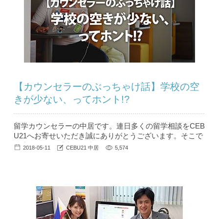
【カウンセラーのぶっちゃけ話】学校の空
きが少ない、ってホント!?
留学カウンセラーの中居です。連日多くの留学相談をCEB
U21へお寄せいただき誠にありがとうございます。そこで
毎度のように「空きが少なくなってきております…」とお
2018-05-11
CEBU21 中居
5,574
伝えしなければいけない状況が続いています。 私自身、
旅行サイトで 残り１名分！ と表示されると、「ホントか
な～？」と穿った見方をする（そして空きが無くなってか
ら後悔する）タイプなので、実際のところはどうなのか、
正しい情報をきちんと説明...