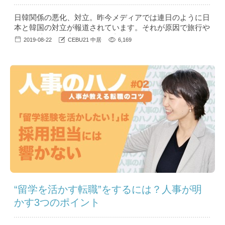
日韓関係の悪化、対立。昨今メディアでは連日のように日
本と韓国の対立が報道されています。それが原因で旅行や
留学の計画を見直されている方もいらっしゃるのではない
2019-08-22
CEBU21 中居
6,169
でしょうか？ ...
“留学を活かす転職”をするには？人事が明
かす3つのポイント