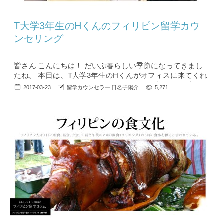
T大学3年生のHくんのフィリピン留学カウ
ンセリング
皆さん こんにちは！ だいぶ春らしい季節になってきまし
たね。 本日は、T大学3年生のHくんがオフィスに来てくれ
ました。 昨年、カンボジアとフィリピンに旅行した時
2017-03-23
留学カウンセラー 日名子陽介
5,271
に、自分の英語力のなさを痛感して大学の休学制度を利用
して、留学を決めたようです。 最初は、クラークの学校
を検討していましたが、カウンセリングでは各エリアのメ
リットとデメリットをお伝えして2人でじっくりと考え
て、最...