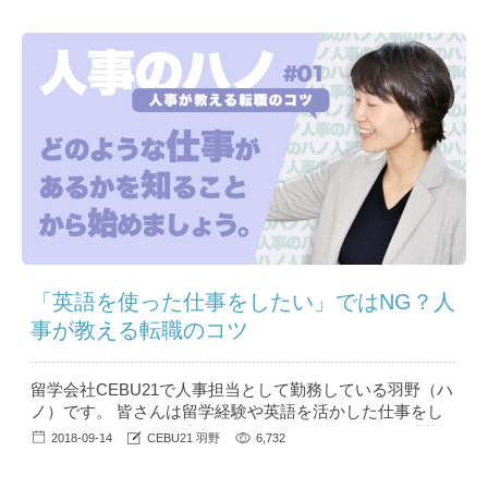
目となる今回はお部屋タイプの選び方、ポイントについて
語ってもらいます。 目次 1 学生が多い/少ない学校を見抜
くポイントは...
「英語を使った仕事をしたい」ではNG？人
事が教える転職のコツ
留学会社CEBU21で人事担当として勤務している羽野（ハ
ノ）です。 皆さんは留学経験や英語を活かした仕事をし
たいと考えたとき、「留学の経験を活かして～」や「英語
2018-09-14
CEBU21 羽野
6,732
を使った仕事がしたい～」と自己PRしていませんか？ 意
外と知られていないNGな自己PRや、英語を使った仕事に