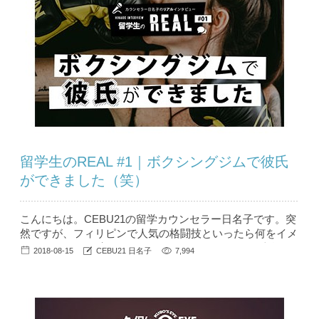
トです！ ...
留学生のREAL #1｜ボクシングジムで彼氏
ができました（笑）
こんにちは。CEBU21の留学カウンセラー日名子です。突
然ですが、フィリピンで人気の格闘技といったら何をイメ
ージしますか？ 実は今、ボクシングやフィリピン独自の
2018-08-15
CEBU21 日名子
7,994
格闘技体験が留学生を中心に人気を呼んでいます。そんな
フィリピンの格闘技事情を、現地でボクシングジムに通っ
た女性の留学生の体験レポートを交えてご紹介したいと思
います。 「体を動か...