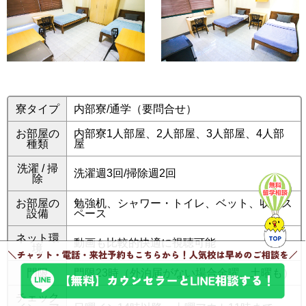
寮タイプ
内部寮/通学（要問合せ）
お部屋の
内部寮1人部屋、2人部屋、3人部屋、4人部
種類
屋
洗濯 / 掃
洗濯週3回/掃除週2回
除
お部屋の
勉強机、シャワー・トイレ、ベット、収納ス
設備
ペース
ネット環
動画も比較的快適に視聴可能
境
門限
門限23時（外泊届がない場合金曜、土曜も）
チェック