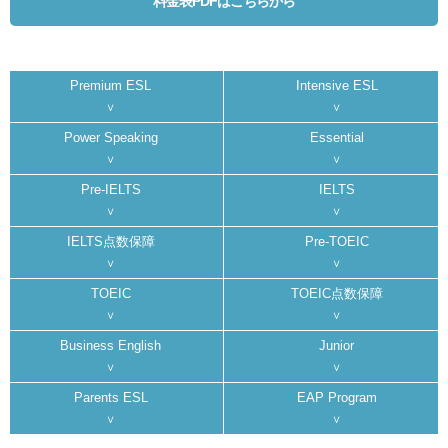
料金表PDFはこちらから
Premium ESL
Intensive ESL
Power Speaking
Essential
Pre-IELTS
IELTS
IELTS点数保障
Pre-TOEIC
TOEIC
TOEIC点数保障
Business English
Junior
Parents ESL
EAP Program