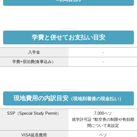
学費と併せてお支払い目安
入学金
-
学費+宿泊費(食事込み）
-
現地費用の内訳目安
（現地到着後の現金払い）
SSP（Special Study Permit）
7,000ペソ
就学許可証 *航空券の制限や有効期
間について未設定
VISA延長費用
ペソ