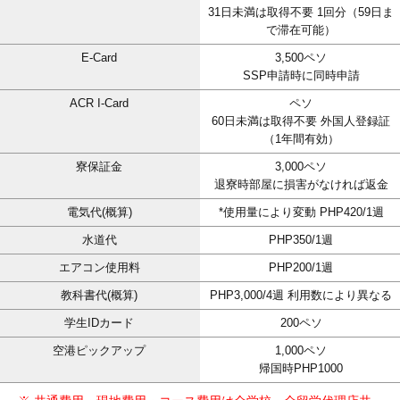
31日未満は取得不要 1回分（59日ま
で滞在可能）
E-Card
3,500ペソ
SSP申請時に同時申請
ACR I-Card
ペソ
60日未満は取得不要 外国人登録証
（1年間有効）
寮保証金
3,000ペソ
退寮時部屋に損害がなければ返金
電気代(概算)
*使用量により変動 PHP420/1週
水道代
PHP350/1週
エアコン使用料
PHP200/1週
教科書代(概算)
PHP3,000/4週 利用数により異なる
学生IDカード
200ペソ
空港ピックアップ
1,000ペソ
帰国時PHP1000