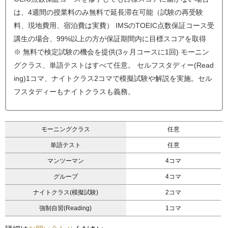
は、4週間の授業料のみ無料で延長滞在可能（試験の再受験
料、現地費用、宿泊費は実費） IMSのTOEIC点数保証コース受
講生の場合、99%以上の方が保証期間内に目標スコアを取得
※ 無料で検定試験の機会を提供(3ヶ月コースに1回) モーニン
グクラス、単語テストはすべて任意。 セルフスタディー(Read
ing)1コマ、ナイトクラス2コマで模擬試験や解説を実施。セル
フスタディーもナイトクラスも義務。
モーニングクラス
任意
単語テスト
任意
マンツーマン
4コマ
グループ
4コマ
ナイトクラス(模擬試験)
2コマ
強制自習(Reading)
1コマ