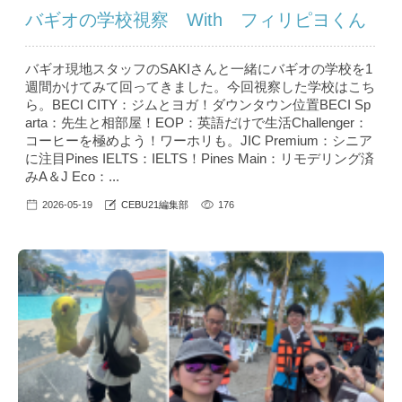
バギオの学校視察 With フィリピヨくん
バギオ現地スタッフのSAKIさんと一緒にバギオの学校を1
週間かけてみて回ってきました。今回視察した学校はこち
ら。BECI CITY：ジムとヨガ！ダウンタウン位置BECI Sp
arta：先生と相部屋！EOP：英語だけで生活Challenger：
コーヒーを極めよう！ワーホリも。JIC Premium：シニア
に注目Pines IELTS：IELTS！Pines Main：リモデリング済
みA＆J Eco：...
2026-05-19
CEBU21編集部
176