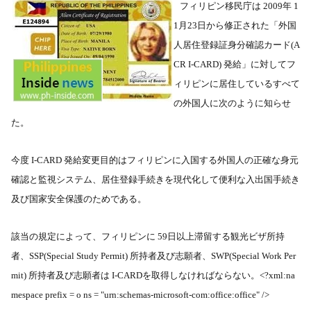
フィリピン移民庁は
2009
年
1
1
月
23
日から修正された「外国
人居住登録証身分確認カード
(A
CR I-CARD)
発給」に対してフ
ィリピンに居住しているすべて
の外国人に次のように知らせ
た。
今度
I-CARD
発給変更目的はフィリピンに入国する外国人の正確な身元
確認と監視システム、居住登録手続きを現代化して便利な入出国手続き
及び国家安全保護のためである。
該当の規定によって、フィリピンに
59
日以上滞留する観光ビザ所持
者、
SSP(Special Study Permit)
所持者及び志願者、
SWP(Special Work Per
mit)
所持者及び志願者は
I-CARD
を取得しなければならない。
<?xml:na
mespace prefix = o ns = "urn:schemas-microsoft-com:office:office" />