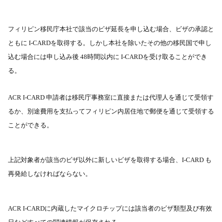
フィリピン移民庁本社で該当のビザ延長を申し込む場合、ビザの承認と
ともに
I-CARD
を取得する。しかし本社を除いたその他の移民国で申し
込む場合には申し込み後
48
時間以内に
I-CARD
を受け取ることができ
る。
ACR I-CARD
申請者は移民庁事務室に直接または代理人を通じて受領す
るか、別途費用を支払ってフィリピン内居住地で郵便を通じて受領する
ことができる。
上記対象者が該当のビザ以外に新しいビザを取得する場合、
I-CARD
も
再発給しなければならない。
ACR I-CARD
に内蔵したマイクロチップには該当者のビザ類型及び有效