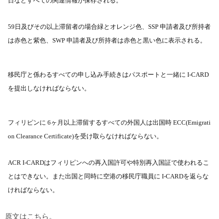
日などすべての関連情報が保存される。
59
日及びその以上滞留者の場合緑とオレンジ色、
SSP
申請者及び所持者
は赤色と紫色、
SWP
申請者及び所持者は赤色と黒い色に表示される。
移民庁と係わるすべての申し込み手続きはパスポートと一緒に
I-CARD
を提出しなければならない。
フィリピンに
6
ヶ月以上滞留するすべての外国人は出国時
ECC(Emigrati
on Clearance Certificate)
を受け取らなければならない。
ACR I-CARD
はフィリピンへの再入国許可や特別再入国証で使われるこ
とはできない。また出国と同時に空港の移民庁職員に
I-CARD
を返らな
ければならない。
原文はこちら。