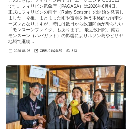
こんにちは。フィリピン留学専門エージェント CEBU21
です。フィリピン気象庁（PAGASA）は2026年6月4日、
正式にフィリピンの雨季（Rainy Season）の開始を発表し
ました。今後、まとまった雨や雷雨を伴う本格的な雨季シ
ーズンとなりますが、時には数日から数週間雨が降らない
「モンスーンブレイク」もあります。 最近数日間、南西
モンスーン（ハバガット）の影響によりルソン島やビサヤ
地域で継続...
2026-06-06
CEBU21編集部
343