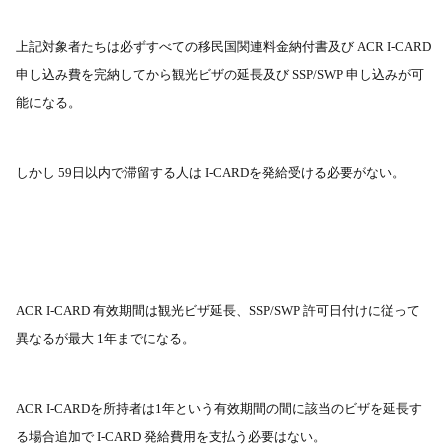
上記対象者たちは必ずすべての移民国関連料金納付書及び
ACR I-CARD
申し込み費を完納してから観光ビザの延長及び
SSP/SWP
申し込みが可
能になる。
しかし
59
日以内で滞留する人は
I-CARD
を発給受ける必要がない。
ACR I-CARD
有效期間は観光ビザ延長、
SSP/SWP
許可日付けに従って
異なるが最大
1
年までになる。
ACR I-CARD
を所持者は
1
年という有效期間の間に該当のビザを延長す
る場合追加で
I-CARD
発給費用を支払う必要はない。