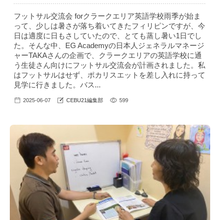
フットサル交流会 forクラークエリア英語学校雨季が始ま
って、少しは暑さが落ち着いてきたフィリピンですが、今
日は適度に日もさしていたので、とても蒸し暑い1日でし
た。そんな中、EG Academyの日本人ジェネラルマネージ
ャーTAKAさんの企画で、クラークエリアの英語学校に通
う生徒さん向けにフットサル交流会が計画されました。私
はフットサルはせず、ポカリスエットを差し入れに持って
見学に行きました。バス...
2025-06-07
CEBU21編集部
599