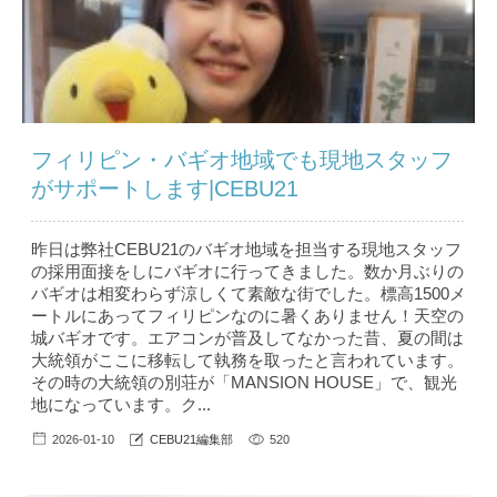
フィリピン・バギオ地域でも現地スタッフ
がサポートします|CEBU21
昨日は弊社CEBU21のバギオ地域を担当する現地スタッフ
の採用面接をしにバギオに行ってきました。数か月ぶりの
バギオは相変わらず涼しくて素敵な街でした。標高1500メ
ートルにあってフィリピンなのに暑くありません！天空の
城バギオです。エアコンが普及してなかった昔、夏の間は
大統領がここに移転して執務を取ったと言われています。
その時の大統領の別荘が「MANSION HOUSE」で、観光
地になっています。ク...
2026-01-10
CEBU21編集部
520