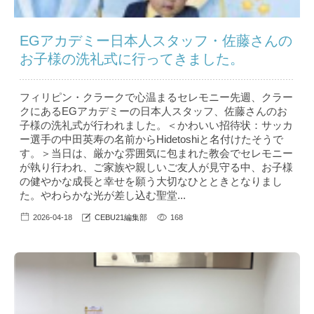
EGアカデミー日本人スタッフ・佐藤さんの
お子様の洗礼式に行ってきました。
フィリピン・クラークで心温まるセレモニー先週、クラー
クにあるEGアカデミーの日本人スタッフ、佐藤さんのお
子様の洗礼式が行われました。＜かわいい招待状：サッカ
ー選手の中田英寿の名前からHidetoshiと名付けたそうで
す。＞当日は、厳かな雰囲気に包まれた教会でセレモニー
が執り行われ、ご家族や親しいご友人が見守る中、お子様
の健やかな成長と幸せを願う大切なひとときとなりまし
た。やわらかな光が差し込む聖堂...
2026-04-18
CEBU21編集部
168