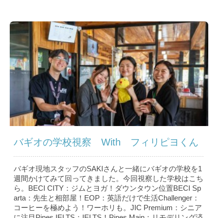
バギオの学校視察 With フィリピヨくん
バギオ現地スタッフのSAKIさんと一緒にバギオの学校を1
週間かけてみて回ってきました。今回視察した学校はこち
ら。BECI CITY：ジムとヨガ！ダウンタウン位置BECI Sp
arta：先生と相部屋！EOP：英語だけで生活Challenger：
コーヒーを極めよう！ワーホリも。JIC Premium：シニア
に注目Pines IELTS：IELTS！Pines Main：リモデリング済