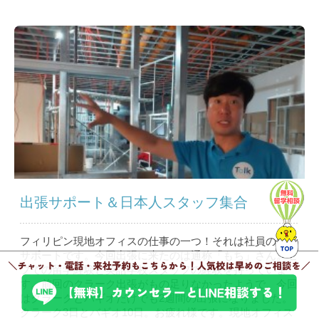
出張サポート＆日本人スタッフ集合
フィリピン現地オフィスの仕事の一つ！それは社員の出張
サポートです。今回出張に来たのは通称「もち」さん。セ
ブでの留学経験と英語学校スタッフの経験を持っていま
す。前回のクラーク出張がもの足りなかったようで、今回
はクラークとバギオだけでも2週間の出張になりました。
クラーク3日とバギオ10日。お疲れ様です。現地オフィス