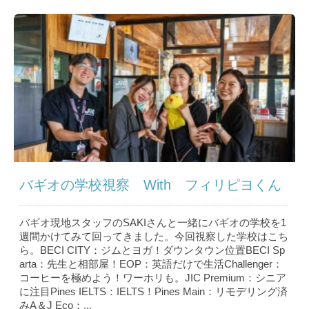
バギオの学校視察 With フィリピヨくん
バギオ現地スタッフのSAKIさんと一緒にバギオの学校を1
週間かけてみて回ってきました。今回視察した学校はこち
ら。BECI CITY：ジムとヨガ！ダウンタウン位置BECI Sp
arta：先生と相部屋！EOP：英語だけで生活Challenger：
コーヒーを極めよう！ワーホリも。JIC Premium：シニア
に注目Pines IELTS：IELTS！Pines Main：リモデリング済
みA＆J Eco：...