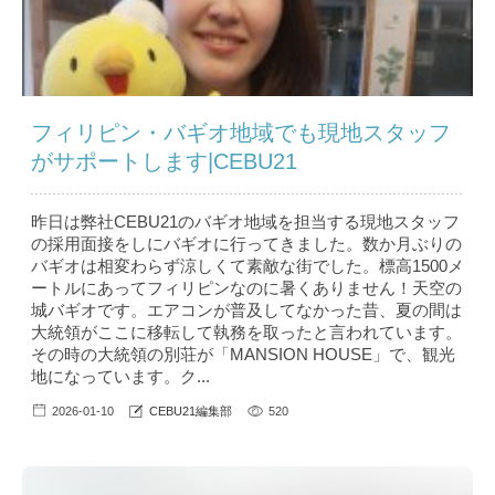
フィリピン・バギオ地域でも現地スタッフ
がサポートします|CEBU21
昨日は弊社CEBU21のバギオ地域を担当する現地スタッフ
の採用面接をしにバギオに行ってきました。数か月ぶりの
バギオは相変わらず涼しくて素敵な街でした。標高1500メ
ートルにあってフィリピンなのに暑くありません！天空の
城バギオです。エアコンが普及してなかった昔、夏の間は
大統領がここに移転して執務を取ったと言われています。
その時の大統領の別荘が「MANSION HOUSE」で、観光
地になっています。ク...
2026-01-10
CEBU21編集部
520