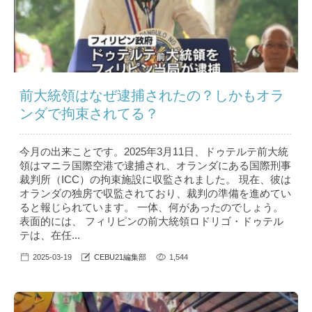
前大統領はなぜ逮捕されたの？しかもオラ
ンダで拘束されてる？
今月の出来ことです。2025年3月11日、ドゥテルテ前大統
領はマニラ国際空港で逮捕され、オランダにある国際刑事
裁判所（ICC）の拘束施設に収監されました。 現在、彼は
オランダの独房で収監されており、裁判の準備を進めてい
ると報じられています。 一体、何があったのでしょう。
表面的には、 フィリピンの前大統領ロドリゴ・ドゥテル
テは、在任...
2025-03-19
CEBU21編集部
1,544