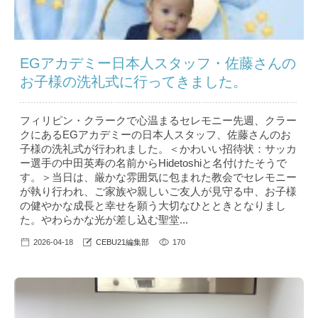
EGアカデミー日本人スタッフ・佐藤さんの
お子様の洗礼式に行ってきました。
フィリピン・クラークで心温まるセレモニー先週、クラー
クにあるEGアカデミーの日本人スタッフ、佐藤さんのお
子様の洗礼式が行われました。＜かわいい招待状：サッカ
ー選手の中田英寿の名前からHidetoshiと名付けたそうで
す。＞当日は、厳かな雰囲気に包まれた教会でセレモニー
が執り行われ、ご家族や親しいご友人が見守る中、お子様
の健やかな成長と幸せを願う大切なひとときとなりまし
た。やわらかな光が差し込む聖堂...
2026-04-18
CEBU21編集部
170