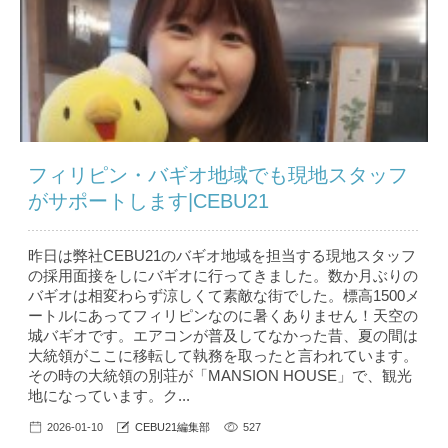
フィリピン・バギオ地域でも現地スタッフ
がサポートします|CEBU21
昨日は弊社CEBU21のバギオ地域を担当する現地スタッフ
の採用面接をしにバギオに行ってきました。数か月ぶりの
バギオは相変わらず涼しくて素敵な街でした。標高1500メ
ートルにあってフィリピンなのに暑くありません！天空の
城バギオです。エアコンが普及してなかった昔、夏の間は
大統領がここに移転して執務を取ったと言われています。
その時の大統領の別荘が「MANSION HOUSE」で、観光
地になっています。ク...
2026-01-10
CEBU21編集部
527