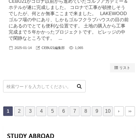
CEBU21がコロナ以前から進めていたゴルフアカデミー＆
ホテルが遂に完成しました。 コロナで工事が頓挫しそう
でしたが、何とか無事ここまで来ました。 LAKEWOOD
ゴルフ場の中にあり、しかもゴルフクラブハウスの目の前
にあるのでとても便利な位置です。 土地の購入から工事
完成まで５年かかったプロジェクトです。 ビレッジの中
で閑静なところです。 ...
2025-01-14
CEBU21編集部
1,065
リスト
2
3
4
5
6
7
8
9
10
1