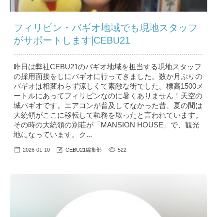
フィリピン・バギオ地域でも現地スタッフ
がサポートします|CEBU21
昨日は弊社CEBU21のバギオ地域を担当する現地スタッフ
の採用面接をしにバギオに行ってきました。数か月ぶりの
バギオは相変わらず涼しくて素敵な街でした。標高1500メ
ートルにあってフィリピンなのに暑くありません！天空の
城バギオです。エアコンが普及してなかった昔、夏の間は
大統領がここに移転して執務を取ったと言われています。
その時の大統領の別荘が「MANSION HOUSE」で、観光
地になっています。ク...
2026-01-10
CEBU21編集部
522