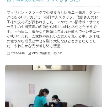
フィリピン・クラークで心温まるセレモニー先週、クラー
クにあるEGアカデミーの日本人スタッフ、佐藤さんのお
子様の洗礼式が行われました。＜かわいい招待状：サッカ
ー選手の中田英寿の名前からHidetoshiと名付けたそうで
す。＞当日は、厳かな雰囲気に包まれた教会でセレモニー
が執り行われ、ご家族や親しいご友人が見守る中、お子様
の健やかな成長と幸せを願う大切なひとときとなりまし
た。やわらかな光が差し込む聖堂...
2026-04-18
CEBU21編集部
168