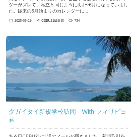
ダーがズレて、私立と同じように8月〜6月になっていまし
た。従来の6月始まりのカレンダーに...
2025-05-29
CEBU21編集部
734
タガイタイ新規学校訪問 With フィリピヨ
君
ある日CEBU21に1通のメールが届きました。新規取引を