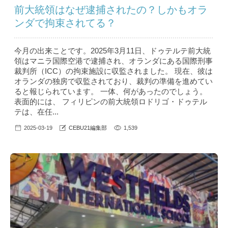
前大統領はなぜ逮捕されたの？しかもオラ
ンダで拘束されてる？
今月の出来ことです。2025年3月11日、ドゥテルテ前大統
領はマニラ国際空港で逮捕され、オランダにある国際刑事
裁判所（ICC）の拘束施設に収監されました。 現在、彼は
オランダの独房で収監されており、裁判の準備を進めてい
ると報じられています。 一体、何があったのでしょう。
表面的には、 フィリピンの前大統領ロドリゴ・ドゥテル
テは、在任...
2025-03-19
CEBU21編集部
1,539