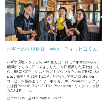
バギオの学校視察 With フィリピヨくん
バギオ現地スタッフのSAKIさんと一緒にバギオの学校を1
週間かけてみて回ってきました。今回視察した学校はこち
ら。BECI CITY：ジムとヨガ！ダウンタウン位置BECI Sp
arta：先生と相部屋！EOP：英語だけで生活Challenger：
コーヒーを極めよう！ワーホリも。JIC Premium：シニア
に注目Pines IELTS：IELTS！Pines Main：リモデリング済
みA＆J Eco：...
2026-05-19
CEBU21編集部
179