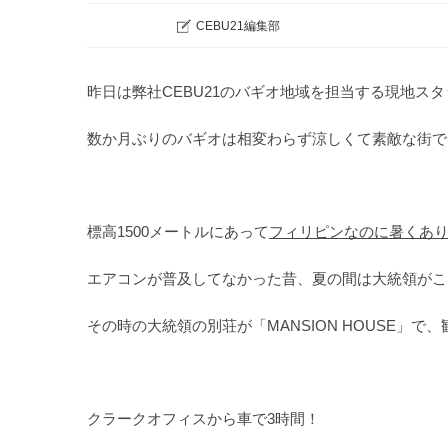
CEBU21編集部
昨日は弊社CEBU21のバギオ地域を担当する現地ス
数か月ぶりのバギオは相変わらず涼しくて素敵な街で
標高1500メートルにあって
フィリピンなのに暑くあ
エアコンが普及してなかった昔、夏の間は大統領がこ
その時の大統領の別荘が「MANSION HOUSE」で
クラークオフィスから車で3時間！