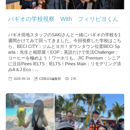
バギオの学校視察 With フィリピヨくん
バギオ現地スタッフのSAKIさんと一緒にバギオの学校を1
週間かけてみて回ってきました。今回視察した学校はこち
ら。BECI CITY：ジムとヨガ！ダウンタウン位置BECI Sp
arta：先生と相部屋！EOP：英語だけで生活Challenger：
コーヒーを極めよう！ワーホリも。JIC Premium：シニア
に注目Pines IELTS：IELTS！Pines Main：リモデリング済
みA＆J Eco：...
2026-05-19
CEBU21編集部
178