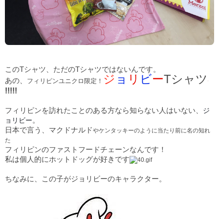
このTシャツ、ただのTシャツではないんです。
ジ
ョ
リ
ビ
ー
Tシャ
ツ
あの、
フィリピンユニクロ限定！
!!!!!
フィリピンを訪れたことのある方なら知らない人はいない、
ジ
。
ョリビー
日本で言う、マクドナルド
やケンタッキーのように当たり前に名の知れ
た
フィリピンのファストフードチェーンなんです！
私は個人的にホットドッグが好きです
ちなみに、この子がジョリビーのキャラクター。