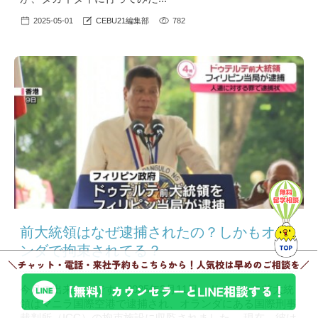
2025-05-01
CEBU21編集部
782
前大統領はなぜ逮捕されたの？しかもオラ
ンダで拘束されてる？
今月の出来ことです。2025年3月11日、ドゥテルテ前大統
領はマニラ国際空港で逮捕され、オランダにある国際刑事
裁判所（ICC）の拘束施設に収監されました。 現在、彼は