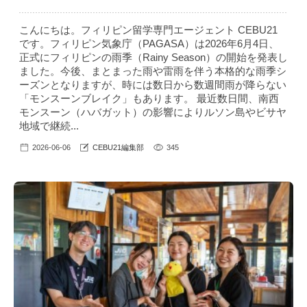
こんにちは。フィリピン留学専門エージェント CEBU21
です。フィリピン気象庁（PAGASA）は2026年6月4日、
正式にフィリピンの雨季（Rainy Season）の開始を発表し
ました。今後、まとまった雨や雷雨を伴う本格的な雨季シ
ーズンとなりますが、時には数日から数週間雨が降らない
「モンスーンブレイク」もあります。 最近数日間、南西
モンスーン（ハバガット）の影響によりルソン島やビサヤ
地域で継続...
2026-06-06
CEBU21編集部
345