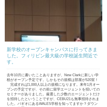
新学校のオープンキャンパスに行ってきま
した。フィリピン最大級の学校誕生間近で
す。
去年10月に書いたことありますが、New Clarkに新しい学
校がオープン予定です。しかもその規模は部屋が520室！
完成すれば1,000人以上の規模になります。来年1月オー
プンの予定ですが、その前に留学エージェントを招いての
セミナーがありました。厳選した少数のエージェントだけ
を招待したということですが、CEBU21も無事招待されま
した。バギオにあるWALES学校を知ってますか？ダウン