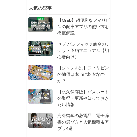
人気の記事
【Grab】超便利なフィリピ
ンの配車アプリの使い方を
徹底解説
セブ パシフィック航空のチ
ケット予約マニュアル【初
心者向け】
【ジャンル別】フィリピン
の物価は本当に格安なの
か？
【永久保存版】パスポート
の取得・更新や知っておき
たい情報
海外留学の必需品！電子辞
書の選び方と人気機種＆ア
プリ4選