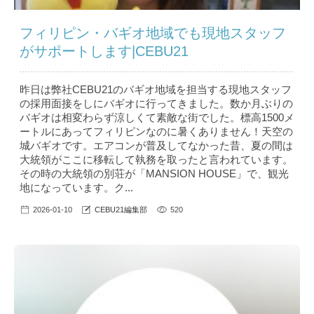
フィリピン・バギオ地域でも現地スタッフ
がサポートします|CEBU21
昨日は弊社CEBU21のバギオ地域を担当する現地スタッフ
の採用面接をしにバギオに行ってきました。数か月ぶりの
バギオは相変わらず涼しくて素敵な街でした。標高1500メ
ートルにあってフィリピンなのに暑くありません！天空の
城バギオです。エアコンが普及してなかった昔、夏の間は
大統領がここに移転して執務を取ったと言われています。
その時の大統領の別荘が「MANSION HOUSE」で、観光
地になっています。ク...
2026-01-10
CEBU21編集部
520