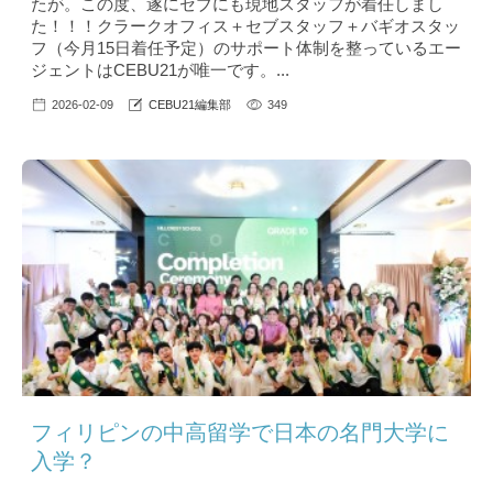
たが。この度、遂にセブにも現地スタッフが着任しまし
た！！！クラークオフィス＋セブスタッフ＋バギオスタッ
フ（今月15日着任予定）のサポート体制を整っているエー
ジェントはCEBU21が唯一です。...
2026-02-09
CEBU21編集部
349
フィリピンの中高留学で日本の名門大学に
入学？