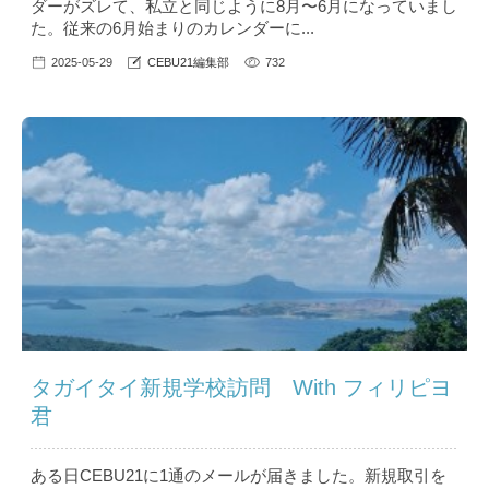
ダーがズレて、私立と同じように8月〜6月になっていまし
た。従来の6月始まりのカレンダーに...
2025-05-29
CEBU21編集部
732
タガイタイ新規学校訪問 With フィリピヨ
君
ある日CEBU21に1通のメールが届きました。新規取引を