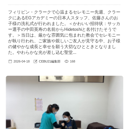
フィリピン・クラークで心温まるセレモニー先週、クラー
クにあるEGアカデミーの日本人スタッフ、佐藤さんのお
子様の洗礼式が行われました。＜かわいい招待状：サッカ
ー選手の中田英寿の名前からHidetoshiと名付けたそうで
す。＞当日は、厳かな雰囲気に包まれた教会でセレモニー
が執り行われ、ご家族や親しいご友人が見守る中、お子様
の健やかな成長と幸せを願う大切なひとときとなりまし
た。やわらかな光が差し込む聖堂...
2026-04-18
CEBU21編集部
168