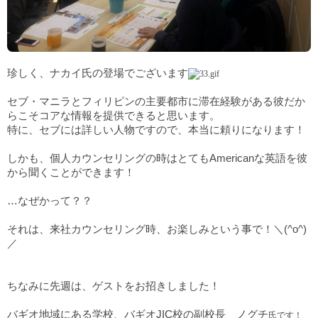
珍しく、ナカイ氏の登場でございます
セブ・マニラとフィリピンの主要都市に滞在経験がある彼だか
らこそコアな情報を提供できると思います。
特に、セブには詳しい人物ですので、本当に頼りになります！
しかも、個人カウンセリングの時はとてもAmericanな英語を彼
から聞くことができます！
…なぜかって？？
それは、来社カウンセリング時、お楽しみという事で！＼(^o^)
／
ちなみに先週は、ゲストをお招きしました！
バギオ地域にある学校、バギオJIC校の副校長 ノグチ
氏です！