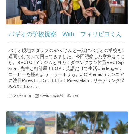
バギオの学校視察 With フィリピヨくん
バギオ現地スタッフのSAKIさんと一緒にバギオの学校を1
週間かけてみて回ってきました。今回視察した学校はこち
ら。BECI CITY：ジムとヨガ！ダウンタウン位置BECI Sp
arta：先生と相部屋！EOP：英語だけで生活Challenger：
コーヒーを極めよう！ワーホリも。JIC Premium：シニア
に注目Pines IELTS：IELTS！Pines Main：リモデリング済
みA＆J Eco：...
2026-05-19
CEBU21編集部
176