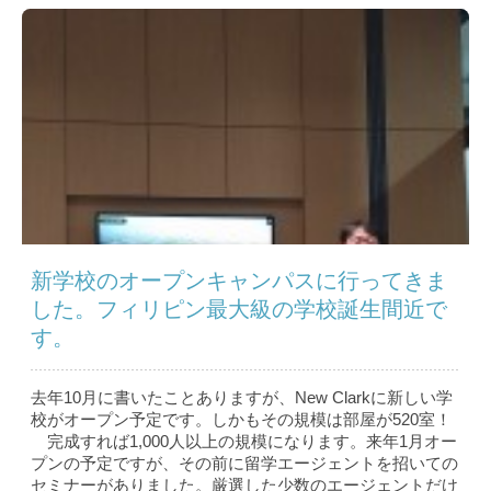
新学校のオープンキャンパスに行ってきま
した。フィリピン最大級の学校誕生間近で
す。
去年10月に書いたことありますが、New Clarkに新しい学
校がオープン予定です。しかもその規模は部屋が520室！
完成すれば1,000人以上の規模になります。来年1月オー
プンの予定ですが、その前に留学エージェントを招いての
セミナーがありました。厳選した少数のエージェントだけ