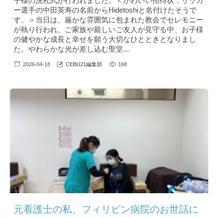
子様の洗礼式が行われました。＜かわいい招待状：サッカ
ー選手の中田英寿の名前からHidetoshiと名付けたそうで
す。＞当日は、厳かな雰囲気に包まれた教会でセレモニー
が執り行われ、ご家族や親しいご友人が見守る中、お子様
の健やかな成長と幸せを願う大切なひとときとなりまし
た。やわらかな光が差し込む聖堂...
2026-04-18
CEBU21編集部
168
元看護士の私、フィリピン病院のお世話に