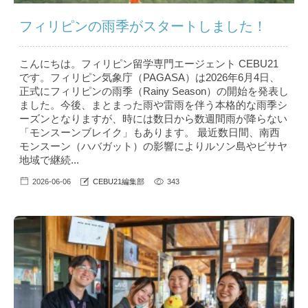
フィリピンの雨季がスタートしました！
こんにちは。フィリピン留学専門エージェント CEBU21
です。フィリピン気象庁（PAGASA）は2026年6月4日、
正式にフィリピンの雨季（Rainy Season）の開始を発表し
ました。今後、まとまった雨や雷雨を伴う本格的な雨季シ
ーズンとなりますが、時には数日から数週間雨が降らない
「モンスーンブレイク」もあります。 最近数日間、南西
モンスーン（ハバガット）の影響によりルソン島やビサヤ
地域で継続...
2026-06-06
CEBU21編集部
343