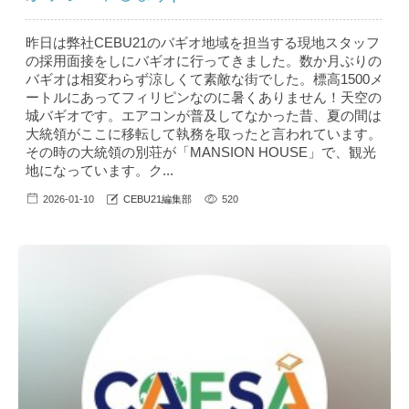
昨日は弊社CEBU21のバギオ地域を担当する現地スタッフ
の採用面接をしにバギオに行ってきました。数か月ぶりの
バギオは相変わらず涼しくて素敵な街でした。標高1500メ
ートルにあってフィリピンなのに暑くありません！天空の
城バギオです。エアコンが普及してなかった昔、夏の間は
大統領がここに移転して執務を取ったと言われています。
その時の大統領の別荘が「MANSION HOUSE」で、観光
地になっています。ク...
2026-01-10
CEBU21編集部
520