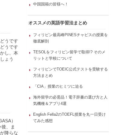
中国国籍の皆様へ！
オススメの英語学習法まとめ
フィリピン最高峰PINESチャピスの授業を
どうです
徹底解剖
どうです
TESOLをフィリピン留学で取得!? そのメ
かし、本
リットと学校について
しょう
フィリピンでTOEIC公式テストを受験する
方法まとめ
「CIA」授業のヒミツに迫る
海外留学の必需品！電子辞書の選び方と人
気機種＆アプリ4選
English Fella2のTOEFL授業を丸一日受け
ASA）
てみた感想
。今後、ま
が降らな