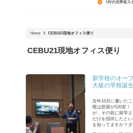
UVの元学生ス
Home
CEBU21現地オフィス便り
CEBU21現地オフィス便り
新学校のオー
大級の学校誕
去年10月に書いたこ
模は部屋が520室！
が、その前に留学エ
だけを招待したとい
を知ってますか？ダウ