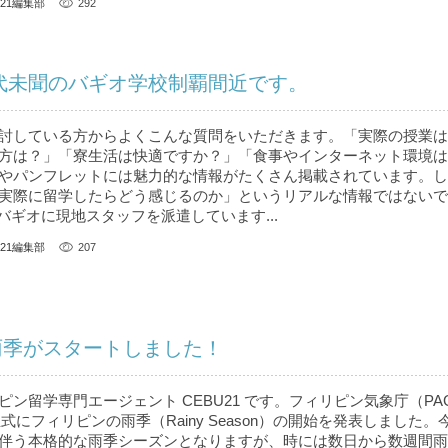
U21編集部
292
前代未聞のバギオ学校制覇間近です。
討している方からよくこんな質問をいただきます。「実際の授業は
方は？」「寮生活は快適ですか？」「食事やインターネット環境は
やパンフレットには魅力的な情報がたくさん掲載されています。し
実際に留学したらどう感じるのか」というリアルな情報ではないで
、バギオに現地スタッフを派遣しています...
U21編集部
207
雨季がスタートしました！
ン留学専門エージェント CEBU21 です。フィリピン気象庁（PAG
正式にフィリピンの雨季（Rainy Season）の開始を発表しました
伴う本格的な雨季シーズンとなりますが、時には数日から数週間雨