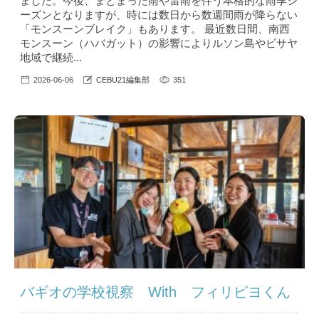
ました。今後、まとまった雨や雷雨を伴う本格的な雨季シ
ーズンとなりますが、時には数日から数週間雨が降らない
「モンスーンブレイク」もあります。 最近数日間、南西
モンスーン（ハバガット）の影響によりルソン島やビサヤ
地域で継続...
2026-06-06
CEBU21編集部
351
バギオの学校視察 With フィリピヨくん