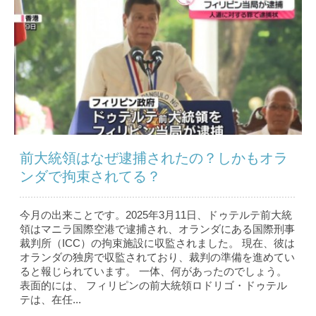
前大統領はなぜ逮捕されたの？しかもオラ
ンダで拘束されてる？
今月の出来ことです。2025年3月11日、ドゥテルテ前大統
領はマニラ国際空港で逮捕され、オランダにある国際刑事
裁判所（ICC）の拘束施設に収監されました。 現在、彼は
オランダの独房で収監されており、裁判の準備を進めてい
ると報じられています。 一体、何があったのでしょう。
表面的には、 フィリピンの前大統領ロドリゴ・ドゥテル
テは、在任...