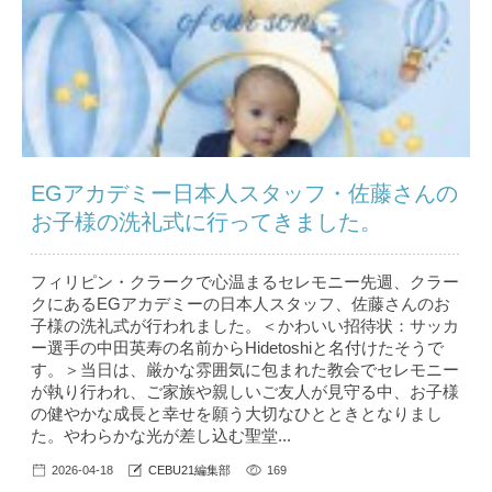
EGアカデミー日本人スタッフ・佐藤さんの
お子様の洗礼式に行ってきました。
フィリピン・クラークで心温まるセレモニー先週、クラー
クにあるEGアカデミーの日本人スタッフ、佐藤さんのお
子様の洗礼式が行われました。＜かわいい招待状：サッカ
ー選手の中田英寿の名前からHidetoshiと名付けたそうで
す。＞当日は、厳かな雰囲気に包まれた教会でセレモニー
が執り行われ、ご家族や親しいご友人が見守る中、お子様
の健やかな成長と幸せを願う大切なひとときとなりまし
た。やわらかな光が差し込む聖堂...
2026-04-18
CEBU21編集部
169