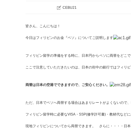
CEBU21
皆さん、こんにちは！
今日はフィリピンのお金『ペソ』についてご説明します
フィリピン留学の準備をする時に、日本円からペソに両替をどこ
ここで注意していただきたいのは、日本の街中の銀行ではフィリピ
両替は日本の空港でできますので、ご安心ください。
ただ、日本でペソへ両替する場合はあまりレートがよくないので、5
フィリピン留学時に必要なVISA・SSP(修学許可書)・教材代など
現地フィリピンについてから両替できます。 さらに・・・・日本