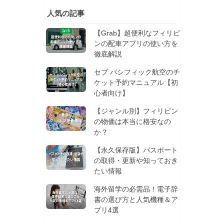
人気の記事
【Grab】超便利なフィリピ
ンの配車アプリの使い方を
徹底解説
セブ パシフィック航空のチ
ケット予約マニュアル【初
心者向け】
【ジャンル別】フィリピン
の物価は本当に格安なの
か？
【永久保存版】パスポート
の取得・更新や知っておき
たい情報
海外留学の必需品！電子辞
書の選び方と人気機種＆ア
プリ4選