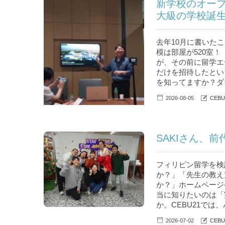
新学校のオー
大級の学校誕
去年10月に書いたこ
模は部屋が520室！
が、その前に留学エ
だけを招待したとい
を知ってますか？ダウ
2026-08-05
CEB
SAKIさん、
フィリピン留学を検
か？」「先生の教え
か？」ホームページ
当に知りたいのは「
か。CEBU21では
2026-07-02
CEB