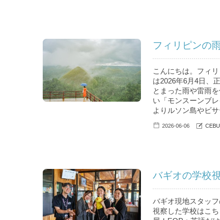
フィリピンの
こんにちは。フィリピ
は2026年6月4日、
とまった雨や雷雨を
い「モンスーンブレ
よりルソン島やビサヤ
2026-06-06
CEB
バギオの学校視
バギオ現地スタッフ
視察した学校はこちら。