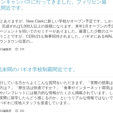
プンキャンパスに行ってきました。フィリピン最
生間近です。
とありますが、New Clarkに新しい学校がオープン予定です。し
 完成すれば1,000人以上の規模になります。来年1月オープンの予
ージェントを招いてのセミナーがありました。厳選した少数のエー
うことですが、CEBU21も無事招待されました。バギオにあるWAL
ンタウン位置の...
U21編集部
276
前代未聞のバギオ学校制覇間近です。
討している方からよくこんな質問をいただきます。「実際の授業は
方は？」「寮生活は快適ですか？」「食事やインターネット環境は
やパンフレットには魅力的な情報がたくさん掲載されています。し
実際に留学したらどう感じるのか」というリアルな情報ではないで
、バギオに現地スタッフを派遣しています...
U21編集部
202