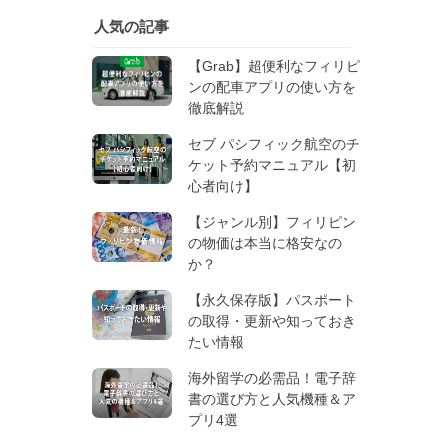
人気の記事
【Grab】超便利なフィリピ
ンの配車アプリの使い方を
徹底解説
セブ パシフィック航空のチ
ケット予約マニュアル【初
心者向け】
【ジャンル別】フィリピン
の物価は本当に格安なの
か？
【永久保存版】パスポート
の取得・更新や知っておき
たい情報
海外留学の必需品！電子辞
書の選び方と人気機種＆ア
プリ4選