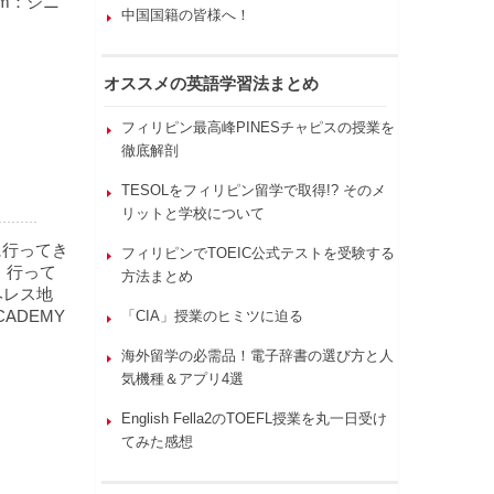
um：シニ
中国国籍の皆様へ！
オススメの英語学習法まとめ
フィリピン最高峰PINESチャピスの授業を
徹底解剖
TESOLをフィリピン留学で取得!? そのメ
リットと学校について
に行ってき
フィリピンでTOEIC公式テストを受験する
、行って
方法まとめ
ヘレス地
ADEMY
「CIA」授業のヒミツに迫る
海外留学の必需品！電子辞書の選び方と人
気機種＆アプリ4選
English Fella2のTOEFL授業を丸一日受け
てみた感想