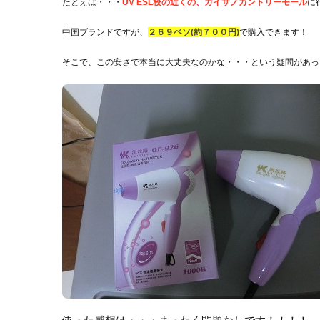
たとえば・・・
UV ESL校の近くの、ガイサノカントリーモール
に
中国ブランドですが、
２６９ペソ(約７００円)
で購入できます！
そこで、この安さで本当に大丈夫なのかな・・・という疑問があっ