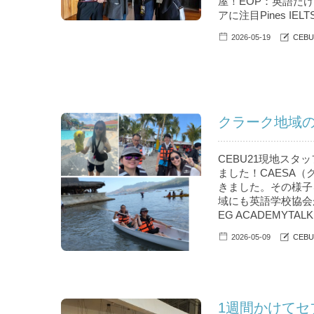
屋！EOP：英語だけで
アに注目Pines IELT
2026-05-19
CEB
クラーク地域
CEBU21現地スタ
ました！CAESA
きました。その様子
域にも英語学校協会が
EG ACADEMYTALK A
2026-05-09
CEB
1週間かけてセ