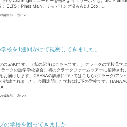
生活Challenger：コーヒーを極めよう！ワーホリも。JIC Premi
S：IELTS！Pines Main：リモデリング済みA＆J Eco：...
U21編集部
178
の学校を1週間かけて視察してきました。
ッフのSAKIです。（私の紹介はこちら です。）クラークの学校見学
（クラークの語学学校協会）初のクラークファームツアーに招待され
をお届けします。CAESAの詳細についてはこちら↓クラーク/アン
結成されました。今回訪問した学校は以下の学校です。HANA AC
...
U21編集部
200
ブの学校を回ってきました。