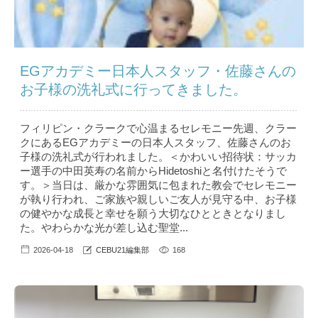
EGアカデミー日本人スタッフ・佐藤さんの
お子様の洗礼式に行ってきました。
フィリピン・クラークで心温まるセレモニー先週、クラー
クにあるEGアカデミーの日本人スタッフ、佐藤さんのお
子様の洗礼式が行われました。＜かわいい招待状：サッカ
ー選手の中田英寿の名前からHidetoshiと名付けたそうで
す。＞当日は、厳かな雰囲気に包まれた教会でセレモニー
が執り行われ、ご家族や親しいご友人が見守る中、お子様
の健やかな成長と幸せを願う大切なひとときとなりまし
た。やわらかな光が差し込む聖堂...
2026-04-18
CEBU21編集部
168