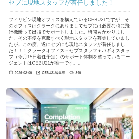
セブに現地スタッフが着任しました！
フィリピン現地オフィスを構えているCEBU21ですが、そ
のオフィスはクラークにありましてセブには必要な時に飛
行機乗って出張でサポートしました。時間もかかりまし
た。その不便を克服すべく現地スタッフを募集していまし
たが。この度、遂にセブにも現地スタッフが着任しまし
た！！！クラークオフィス＋セブスタッフ＋バギオスタッ
フ（今月15日着任予定）のサポート体制を整っているエー
ジェントはCEBU21が唯一です。...
2026-02-09
CEBU21編集部
349