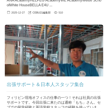
ANA AcademyHELPEG AcademyWE AcademyWeise Scho
olWhite HouseBELLA E4U ...
2025-12-27
CEBU21編集部
510
出張サポート＆日本人スタッフ集合
フィリピン現地オフィスの仕事の一つ！それは社員の出張
サポートです。今回出張に来たのは通称「もち」さん。セ
ブでの留学経験と英語学校スタッフの経験を持っていま