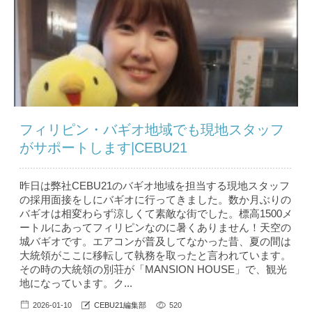
フィリピン・バギオ地域でも現地スタッフ
がサポートします|CEBU21
昨日は弊社CEBU21のバギオ地域を担当する現地スタッフ
の採用面接をしにバギオに行ってきました。数か月ぶりの
バギオは相変わらず涼しくて素敵な街でした。標高1500メ
ートルにあってフィリピンなのに暑くありません！天空の
城バギオです。エアコンが普及してなかった昔、夏の間は
大統領がここに移転して執務を取ったと言われています。
その時の大統領の別荘が「MANSION HOUSE」で、観光
地になっています。ク...
2026-01-10
CEBU21編集部
520