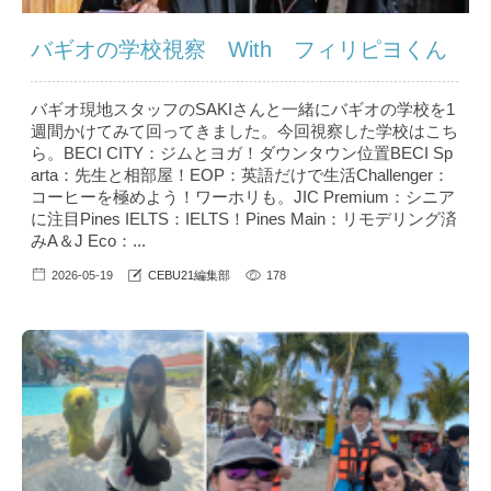
バギオの学校視察 With フィリピヨくん
バギオ現地スタッフのSAKIさんと一緒にバギオの学校を1
週間かけてみて回ってきました。今回視察した学校はこち
ら。BECI CITY：ジムとヨガ！ダウンタウン位置BECI Sp
arta：先生と相部屋！EOP：英語だけで生活Challenger：
コーヒーを極めよう！ワーホリも。JIC Premium：シニア
に注目Pines IELTS：IELTS！Pines Main：リモデリング済
みA＆J Eco：...
2026-05-19
CEBU21編集部
178