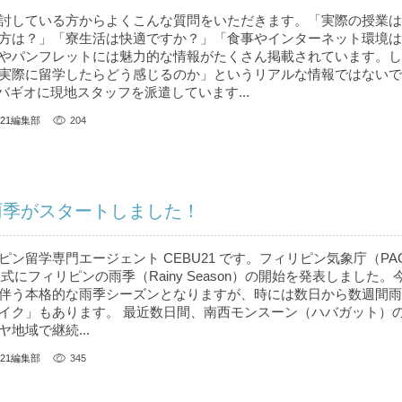
討している方からよくこんな質問をいただきます。「実際の授業は
方は？」「寮生活は快適ですか？」「食事やインターネット環境は
やパンフレットには魅力的な情報がたくさん掲載されています。し
実際に留学したらどう感じるのか」というリアルな情報ではないで
、バギオに現地スタッフを派遣しています...
U21編集部
204
雨季がスタートしました！
ン留学専門エージェント CEBU21 です。フィリピン気象庁（PAG
正式にフィリピンの雨季（Rainy Season）の開始を発表しました
伴う本格的な雨季シーズンとなりますが、時には数日から数週間雨
イク」もあります。 最近数日間、南西モンスーン（ハバガット）
地域で継続...
U21編集部
345