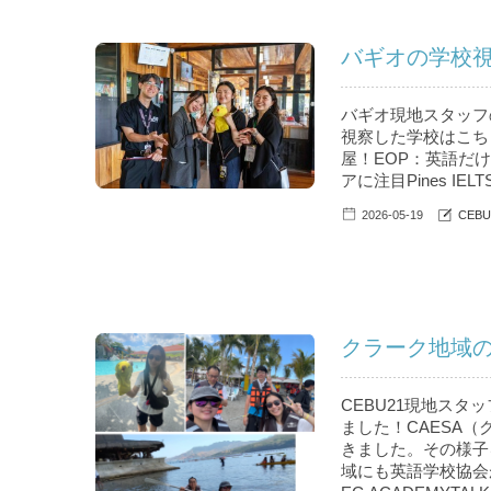
バギオの学校視
バギオ現地スタッフ
視察した学校はこちら。
屋！EOP：英語だけで
アに注目Pines IELT
2026-05-19
CEB
クラーク地域
CEBU21現地スタ
ました！CAESA
きました。その様子
域にも英語学校協会が