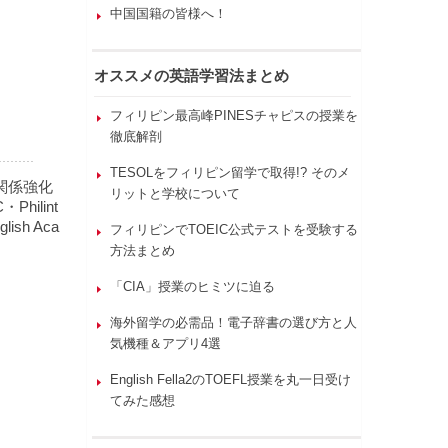
中国国籍の皆様へ！
オススメの英語学習法まとめ
フィリピン最高峰PINESチャピスの授業を
徹底解剖
TESOLをフィリピン留学で取得!? そのメ
関係強化
リットと学校について
ilint
ish Aca
フィリピンでTOEIC公式テストを受験する
方法まとめ
「CIA」授業のヒミツに迫る
海外留学の必需品！電子辞書の選び方と人
気機種＆アプリ4選
English Fella2のTOEFL授業を丸一日受け
てみた感想