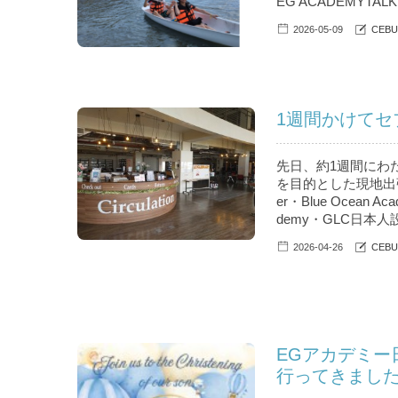
EG ACADEMYTALK A
2026-05-09
CEB
1週間かけてセ
先日、約1週間にわ
を目的とした現地出張
er・Blue Ocean A
demy・GLC日本人
2026-04-26
CEB
EGアカデミ
行ってきまし