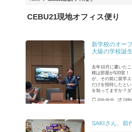
CEBU21現地オフィス便り
新学校のオー
大級の学校誕
去年10月に書いたこ
模は部屋が520室！
が、その前に留学エ
だけを招待したとい
を知ってますか？ダウ
2026-08-05
CEB
SAKIさん、