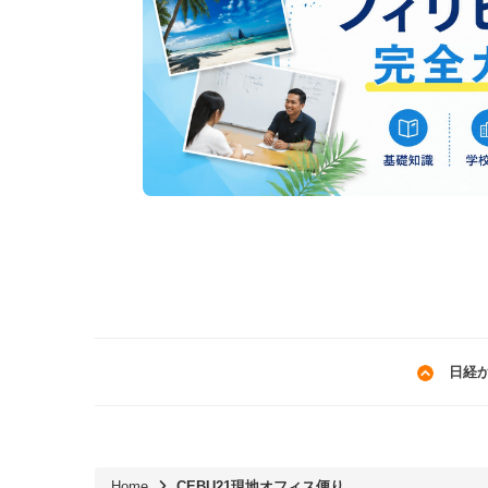
日経
Home
CEBU21現地オフィス便り