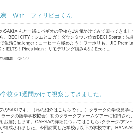
察 With フィリピヨくん
のSAKIさんと一緒にバギオの学校を1週間かけてみて回ってきまし
BECI CITY：ジムとヨガ！ダウンタウン位置BECI Sparta：
生活Challenger：コーヒーを極めよう！ワーホリも。JIC Premi
S：IELTS！Pines Main：リモデリング済みA＆J Eco：...
U21編集部
178
の学校を1週間かけて視察してきました。
ッフのSAKIです。（私の紹介はこちら です。）クラークの学校見学
（クラークの語学学校協会）初のクラークファームツアーに招待され
をお届けします。CAESAの詳細についてはこちら↓クラーク/アン
結成されました。今回訪問した学校は以下の学校です。HANA AC