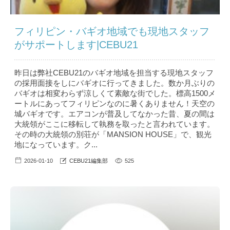
フィリピン・バギオ地域でも現地スタッフ
がサポートします|CEBU21
昨日は弊社CEBU21のバギオ地域を担当する現地スタッフ
の採用面接をしにバギオに行ってきました。数か月ぶりの
バギオは相変わらず涼しくて素敵な街でした。標高1500メ
ートルにあってフィリピンなのに暑くありません！天空の
城バギオです。エアコンが普及してなかった昔、夏の間は
大統領がここに移転して執務を取ったと言われています。
その時の大統領の別荘が「MANSION HOUSE」で、観光
地になっています。ク...
2026-01-10
CEBU21編集部
525