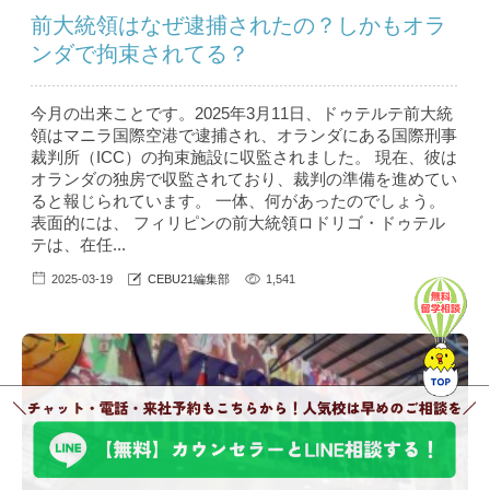
前大統領はなぜ逮捕されたの？しかもオラ
ンダで拘束されてる？
今月の出来ことです。2025年3月11日、ドゥテルテ前大統
領はマニラ国際空港で逮捕され、オランダにある国際刑事
裁判所（ICC）の拘束施設に収監されました。 現在、彼は
オランダの独房で収監されており、裁判の準備を進めてい
ると報じられています。 一体、何があったのでしょう。
表面的には、 フィリピンの前大統領ロドリゴ・ドゥテル
テは、在任...
2025-03-19
CEBU21編集部
1,541