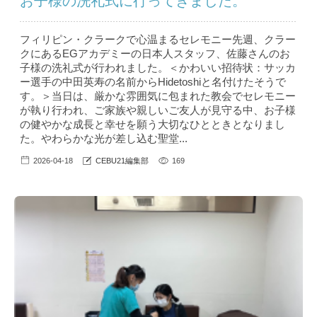
お子様の洗礼式に行ってきました。
フィリピン・クラークで心温まるセレモニー先週、クラー
クにあるEGアカデミーの日本人スタッフ、佐藤さんのお
子様の洗礼式が行われました。＜かわいい招待状：サッカ
ー選手の中田英寿の名前からHidetoshiと名付けたそうで
す。＞当日は、厳かな雰囲気に包まれた教会でセレモニー
が執り行われ、ご家族や親しいご友人が見守る中、お子様
の健やかな成長と幸せを願う大切なひとときとなりまし
た。やわらかな光が差し込む聖堂...
2026-04-18
CEBU21編集部
169