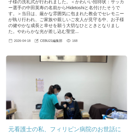
子様の洗礼式が行われました。＜かわいい招待状：サッカ
ー選手の中田英寿の名前からHidetoshiと名付けたそうで
す。＞当日は、厳かな雰囲気に包まれた教会でセレモニー
が執り行われ、ご家族や親しいご友人が見守る中、お子様
の健やかな成長と幸せを願う大切なひとときとなりまし
た。やわらかな光が差し込む聖堂...
2026-04-18
CEBU21編集部
168
元看護士の私、フィリピン病院のお世話に