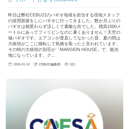
昨日は弊社CEBU21のバギオ地域を担当する現地スタッフ
の採用面接をしにバギオに行ってきました。数か月ぶりの
バギオは相変わらず涼しくて素敵な街でした。標高1500メ
ートルにあってフィリピンなのに暑くありません！天空の
城バギオです。エアコンが普及してなかった昔、夏の間は
大統領がここに移転して執務を取ったと言われています。
その時の大統領の別荘が「MANSION HOUSE」で、観光
地になっています。ク...
2026-01-10
CEBU21編集部
522