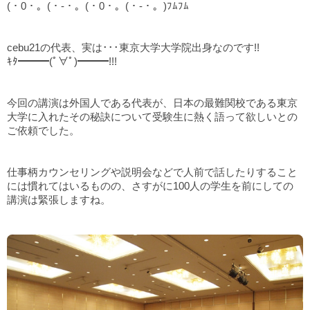
(・0・。(・-・。(・0・。(・-・。)ﾌﾑﾌﾑ
cebu21の代表、実は･･･東京大学大学院出身なのです!!
ｷﾀ━━━(ﾟ∀ﾟ)━━━!!!
今回の講演は外国人である代表が、日本の最難関校である東京
大学に入れたその秘訣について受験生に熱く語って欲しいとの
ご依頼でした。
仕事柄カウンセリングや説明会などで人前で話したりすること
には慣れてはいるものの、さすがに100人の学生を前にしての
講演は緊張しますね。