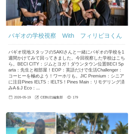
バギオの学校視察 With フィリピヨくん
バギオ現地スタッフのSAKIさんと一緒にバギオの学校を1
週間かけてみて回ってきました。今回視察した学校はこち
ら。BECI CITY：ジムとヨガ！ダウンタウン位置BECI Sp
arta：先生と相部屋！EOP：英語だけで生活Challenger：
コーヒーを極めよう！ワーホリも。JIC Premium：シニア
に注目Pines IELTS：IELTS！Pines Main：リモデリング済
みA＆J Eco：...
2026-05-19
CEBU21編集部
179