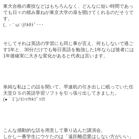
東大合格の裏技などはもちろんなく、どんなに短い時間であっ
ても日々の積み重ねが東京大学の扉を開けてくれるのだそうで
す。
(。-｀ω´-)ﾅﾙﾎﾄﾞ･･･
そしてそれは英語の学習にも同じ事が言え、何もしないで過ご
す1年と、30分だけでも毎日英語を勉強した1年ならば後者には
1年後確実に大きな変化があると代表は言います。
単純な私はこの話を聞いて、早速机の引き出しに眠っていた任
天堂ＤＳの英語学習ソフトを引っ張り出してきました。
(●｀ｴ´)ﾉﾖｼｯ!ﾔﾙｿﾞｯ!!!
こんな感動的な話を用意して乗り込んだ講演会。
しかし一番学生にウケたのは「遠距離恋愛はしない方がいい」