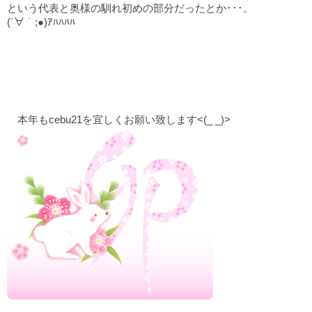
という代表と奥様の馴れ初めの部分だったとか･･･。
(´∀｀;●)ｱﾊﾊﾊﾊ
本年もcebu21を宜しくお願い致します<(_ _)>