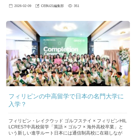
2026-02-09
CEBU21編集部
351
フィリピンの中高留学で日本の名門大学に
入学？
フィリピン・レイクウッド ゴルフステイ × フィリピンHIL
LCREST中高校留学「英語 × ゴルフ × 海外高校卒業」と
いう新しい進学ルート日本には通信制高校に在籍しなが