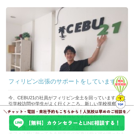
フィリピン出張のサポートをしています。
今、CEBU21の社員がフィリピン全土を回っています。 取
引学校訪問や学生がよく行くところ、新しい学校視察など
が目的です。 3人がそれぞれの日程で地域を分けて回っ
て、セブやクラークで一時合流してまたそれぞれの日程で
動いています。 ＜現地オフィスを訪ねたヒナゴさん：
コロナ後の初めての現地オフィス訪問です＞ ＜実は現地
オフィス壁に飾ってある留学生の写真は殆ど彼が撮ったも