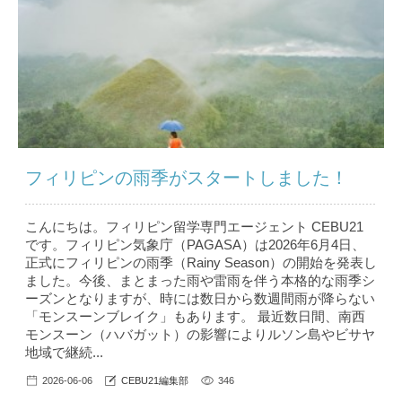
フィリピンの雨季がスタートしました！
こんにちは。フィリピン留学専門エージェント CEBU21
です。フィリピン気象庁（PAGASA）は2026年6月4日、
正式にフィリピンの雨季（Rainy Season）の開始を発表し
ました。今後、まとまった雨や雷雨を伴う本格的な雨季シ
ーズンとなりますが、時には数日から数週間雨が降らない
「モンスーンブレイク」もあります。 最近数日間、南西
モンスーン（ハバガット）の影響によりルソン島やビサヤ
地域で継続...
2026-06-06
CEBU21編集部
346