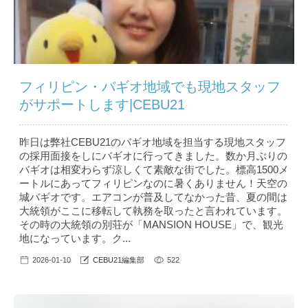
フィリピン・バギオ地域でも現地スタッフ
がサポートします|CEBU21
昨日は弊社CEBU21のバギオ地域を担当する現地スタッフ
の採用面接をしにバギオに行ってきました。数か月ぶりの
バギオは相変わらず涼しくて素敵な街でした。標高1500メ
ートルにあってフィリピンなのに暑くありません！天空の
城バギオです。エアコンが普及してなかった昔、夏の間は
大統領がここに移転して執務を取ったと言われています。
その時の大統領の別荘が「MANSION HOUSE」で、観光
地になっています。ク...
2026-01-10
CEBU21編集部
522