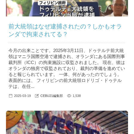
前大統領はなぜ逮捕されたの？しかもオラ
ンダで拘束されてる？
今月の出来ことです。2025年3月11日、ドゥテルテ前大統
領はマニラ国際空港で逮捕され、オランダにある国際刑事
裁判所（ICC）の拘束施設に収監されました。 現在、彼は
オランダの独房で収監されており、裁判の準備を進めてい
ると報じられています。 一体、何があったのでしょう。
表面的には、 フィリピンの前大統領ロドリゴ・ドゥテル
テは、在任...
2025-03-19
CEBU21編集部
1,538