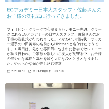
EGアカデミー日本人スタッフ・佐藤さんの
お子様の洗礼式に行ってきました。
フィリピン・クラークで心温まるセレモニー先週、クラー
クにあるEGアカデミーの日本人スタッフ、佐藤さんのお
子様の洗礼式が行われました。＜かわいい招待状：サッカ
ー選手の中田英寿の名前からHidetoshiと名付けたそうで
す。＞当日は、厳かな雰囲気に包まれた教会でセレモニー
が執り行われ、ご家族や親しいご友人が見守る中、お子様
の健やかな成長と幸せを願う大切なひとときとなりまし
た。やわらかな光が差し込む聖堂...
2026-04-18
CEBU21編集部
168