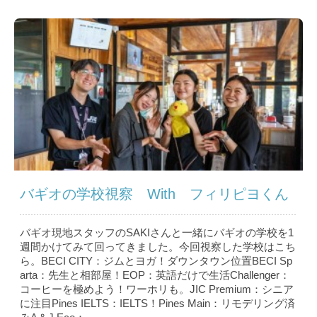
バギオの学校視察 With フィリピヨくん
バギオ現地スタッフのSAKIさんと一緒にバギオの学校を1
週間かけてみて回ってきました。今回視察した学校はこち
ら。BECI CITY：ジムとヨガ！ダウンタウン位置BECI Sp
arta：先生と相部屋！EOP：英語だけで生活Challenger：
コーヒーを極めよう！ワーホリも。JIC Premium：シニア
に注目Pines IELTS：IELTS！Pines Main：リモデリング済