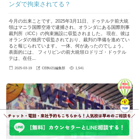
ンダで拘束されてる？
今月の出来ことです。2025年3月11日、ドゥテルテ前大統
領はマニラ国際空港で逮捕され、オランダにある国際刑事
裁判所（ICC）の拘束施設に収監されました。 現在、彼は
オランダの独房で収監されており、裁判の準備を進めてい
ると報じられています。 一体、何があったのでしょう。
表面的には、 フィリピンの前大統領ロドリゴ・ドゥテル
テは、在任...
2025-03-19
CEBU21編集部
1,541