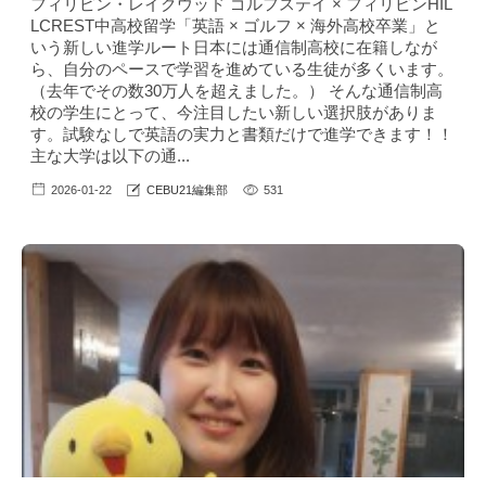
フィリピン・レイクウッド ゴルフステイ × フィリピンHIL
LCREST中高校留学「英語 × ゴルフ × 海外高校卒業」と
いう新しい進学ルート日本には通信制高校に在籍しなが
ら、自分のペースで学習を進めている生徒が多くいます。
（去年でその数30万人を超えました。） そんな通信制高
校の学生にとって、今注目したい新しい選択肢がありま
す。試験なしで英語の実力と書類だけで進学できます！！
主な大学は以下の通...
2026-01-22
CEBU21編集部
531