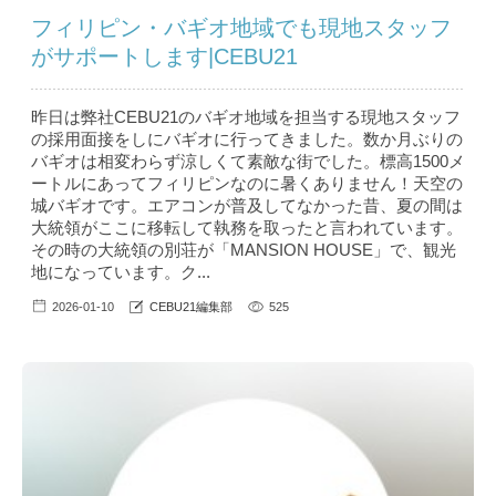
フィリピン・バギオ地域でも現地スタッフ
がサポートします|CEBU21
昨日は弊社CEBU21のバギオ地域を担当する現地スタッフ
の採用面接をしにバギオに行ってきました。数か月ぶりの
バギオは相変わらず涼しくて素敵な街でした。標高1500メ
ートルにあってフィリピンなのに暑くありません！天空の
城バギオです。エアコンが普及してなかった昔、夏の間は
大統領がここに移転して執務を取ったと言われています。
その時の大統領の別荘が「MANSION HOUSE」で、観光
地になっています。ク...
2026-01-10
CEBU21編集部
525