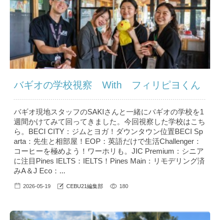
バギオの学校視察 With フィリピヨくん
バギオ現地スタッフのSAKIさんと一緒にバギオの学校を1
週間かけてみて回ってきました。今回視察した学校はこち
ら。BECI CITY：ジムとヨガ！ダウンタウン位置BECI Sp
arta：先生と相部屋！EOP：英語だけで生活Challenger：
コーヒーを極めよう！ワーホリも。JIC Premium：シニア
に注目Pines IELTS：IELTS！Pines Main：リモデリング済
みA＆J Eco：...
2026-05-19
CEBU21編集部
180