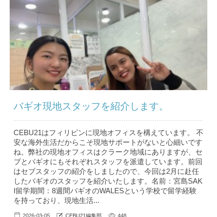
バギオ現地スタッフを紹介します。
CEBU21はフィリピンに現地オフィスを構えています。 不
安な海外生活だからこそ現地サポートがないと心細いです
ね。弊社の現地オフィスはクラーク地域にありますが、セ
ブとバギオにもそれぞれスタッフを派遣しています。前回
はセブスタッフの紹介をしましたので、今回は2月に赴任
したバギオのスタッフを紹介いたします。名前：宮島SAK
I留学期間：8週間バギオのWALESという学校で留学経験
を持っており、現地生活...
2026-03-05
CEBU21編集部
448