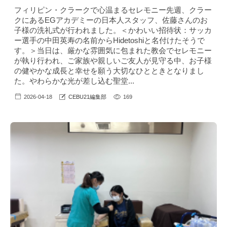
フィリピン・クラークで心温まるセレモニー先週、クラー
クにあるEGアカデミーの日本人スタッフ、佐藤さんのお
子様の洗礼式が行われました。＜かわいい招待状：サッカ
ー選手の中田英寿の名前からHidetoshiと名付けたそうで
す。＞当日は、厳かな雰囲気に包まれた教会でセレモニー
が執り行われ、ご家族や親しいご友人が見守る中、お子様
の健やかな成長と幸せを願う大切なひとときとなりまし
た。やわらかな光が差し込む聖堂...
2026-04-18
CEBU21編集部
169