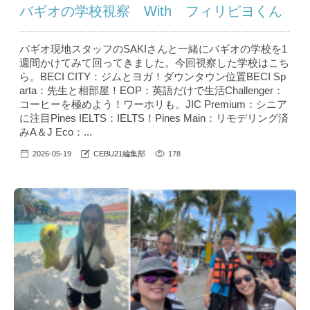
バギオの学校視察 With フィリピヨくん
バギオ現地スタッフのSAKIさんと一緒にバギオの学校を1
週間かけてみて回ってきました。今回視察した学校はこち
ら。BECI CITY：ジムとヨガ！ダウンタウン位置BECI Sp
arta：先生と相部屋！EOP：英語だけで生活Challenger：
コーヒーを極めよう！ワーホリも。JIC Premium：シニア
に注目Pines IELTS：IELTS！Pines Main：リモデリング済
みA＆J Eco：...
2026-05-19
CEBU21編集部
178