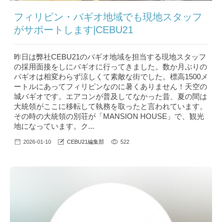
フィリピン・バギオ地域でも現地スタッフ
がサポートします|CEBU21
昨日は弊社CEBU21のバギオ地域を担当する現地スタッフ
の採用面接をしにバギオに行ってきました。数か月ぶりの
バギオは相変わらず涼しくて素敵な街でした。標高1500メ
ートルにあってフィリピンなのに暑くありません！天空の
城バギオです。エアコンが普及してなかった昔、夏の間は
大統領がここに移転して執務を取ったと言われています。
その時の大統領の別荘が「MANSION HOUSE」で、観光
地になっています。ク...
2026-01-10
CEBU21編集部
522