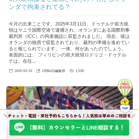
ンダで拘束されてる？
今月の出来ことです。2025年3月11日、ドゥテルテ前大統
領はマニラ国際空港で逮捕され、オランダにある国際刑事
裁判所（ICC）の拘束施設に収監されました。 現在、彼は
オランダの独房で収監されており、裁判の準備を進めてい
ると報じられています。 一体、何があったのでしょう。
表面的には、 フィリピンの前大統領ロドリゴ・ドゥテル
テは、在任...
2025-03-19
CEBU21編集部
1,538