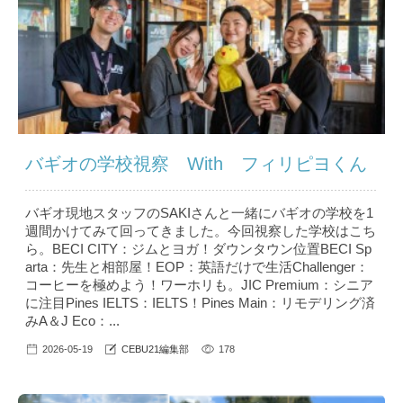
バギオの学校視察 With フィリピヨくん
バギオ現地スタッフのSAKIさんと一緒にバギオの学校を1
週間かけてみて回ってきました。今回視察した学校はこち
ら。BECI CITY：ジムとヨガ！ダウンタウン位置BECI Sp
arta：先生と相部屋！EOP：英語だけで生活Challenger：
コーヒーを極めよう！ワーホリも。JIC Premium：シニア
に注目Pines IELTS：IELTS！Pines Main：リモデリング済
みA＆J Eco：...
2026-05-19
CEBU21編集部
178