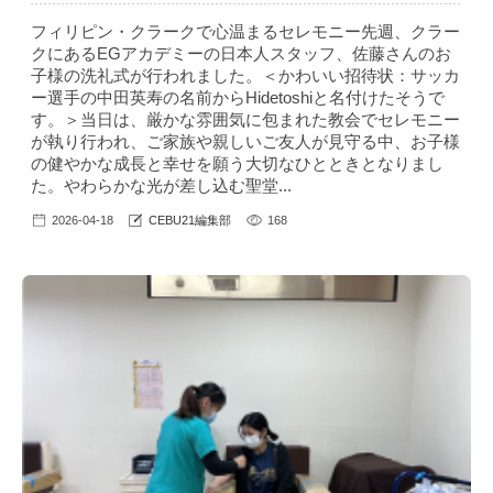
フィリピン・クラークで心温まるセレモニー先週、クラー
クにあるEGアカデミーの日本人スタッフ、佐藤さんのお
子様の洗礼式が行われました。＜かわいい招待状：サッカ
ー選手の中田英寿の名前からHidetoshiと名付けたそうで
す。＞当日は、厳かな雰囲気に包まれた教会でセレモニー
が執り行われ、ご家族や親しいご友人が見守る中、お子様
の健やかな成長と幸せを願う大切なひとときとなりまし
た。やわらかな光が差し込む聖堂...
2026-04-18
CEBU21編集部
168