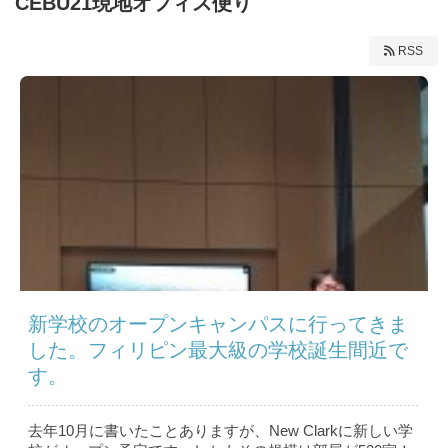
CEBU21現地オフィス便り
RSS
新学校のオープンキャンパスに行ってきま
した。フィリピン最大級の学校誕生間近で
す。
去年10月に書いたことありますが、New Clarkに新しい学