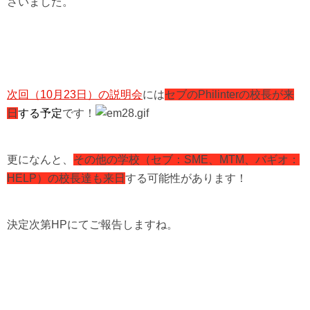
さいました。
次回（
10
月
23
日）の説明会
には
セブの
Philinter
の校長が来
日
する予定
です！
更になんと、
その他の学校（セブ：
SME
、
MTM
、バギオ：
HELP
）の校長達も来日
する可能性があります！
決定次第
HP
にてご報告しますね。