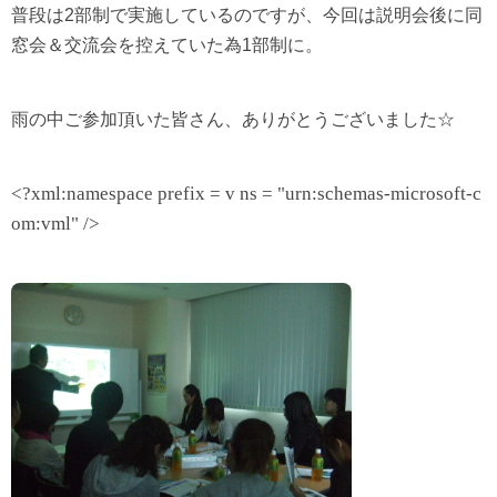
普段は
2
部制で実施しているのですが、今回は説明会後に同
窓会＆交流会を控えていた為
1
部制に。
雨の中ご参加頂いた皆さん、ありがとうございました☆
<?xml:namespace prefix = v ns = "urn:schemas-microsoft-c
om:vml" />