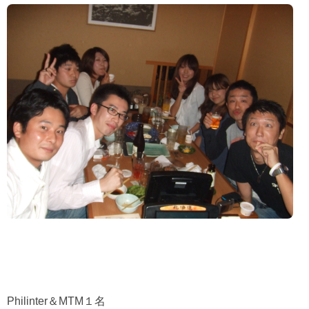
Philinter
＆
MTM
１名