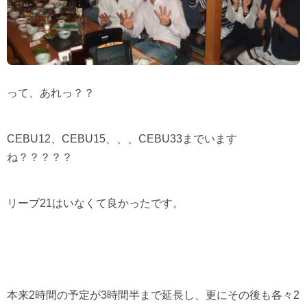
って、あれっ？？
CEBU12
、
CEBU15
、、、
CEBU33
までいます
ね？？？？？
リーブ
21
はいなくて良かったです。
本来
2
時間の予定が
3
時間半まで延長し、更にその後も各々
2