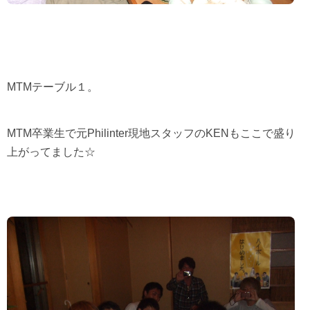
MTM
テーブル１。
MTM
卒業生で元
Philinter
現地スタッフの
KEN
もここで盛り
上がってました☆