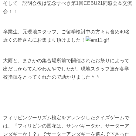
そして！説明会後は記念すべき第
1
回
CEBU21
同窓会＆交流
会！！
卒業生、元現地スタッフ、ご留学検討中の方々も含め
40
名
近くの皆さんにお集まり頂けました！
大雨と、まさかの集合場所前で開催されたお祭りによって
出だしからてんやわんやでしたが、現地スタッフ達が各学
校指揮をとってくれたので助かりました＾＾
フィリピンツーリズム検定をアレンジしたクイズゲームで
は、『フィリピンの国花は、サンパギータか、サーターア
ンダギーか！？』でサーターアンダギーを選んで下さった