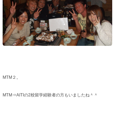
MTM
２。
MTM
⇒
AITI
の
2
校留学経験者の方もいましたね＾＾