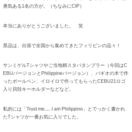
勇気ある
1
名の方が。（ちなみに
CIP
）
本当にありがとうございました。 笑
景品は、出張で全国から集めてきたフィリピンの品々！
サンミゲル
T
シャツやご当地柄スタバタンブラー（今回は
C
EBU
バージョンと
Philippine
バージョン）、バギオの木で作
ったボールペン、イロイロで作ってもらった
CEBU21
ロゴ
入り貝殻キーホルダーなどなど。
私的には「
Trust me..... I am Philippino
」とでっかく書かれ
た
T
シャツが一番お気に入りでした。