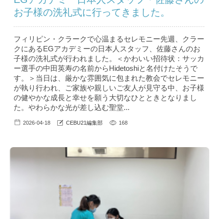
お子様の洗礼式に行ってきました。
フィリピン・クラークで心温まるセレモニー先週、クラー
クにあるEGアカデミーの日本人スタッフ、佐藤さんのお
子様の洗礼式が行われました。＜かわいい招待状：サッカ
ー選手の中田英寿の名前からHidetoshiと名付けたそうで
す。＞当日は、厳かな雰囲気に包まれた教会でセレモニー
が執り行われ、ご家族や親しいご友人が見守る中、お子様
の健やかな成長と幸せを願う大切なひとときとなりまし
た。やわらかな光が差し込む聖堂...
2026-04-18
CEBU21編集部
168