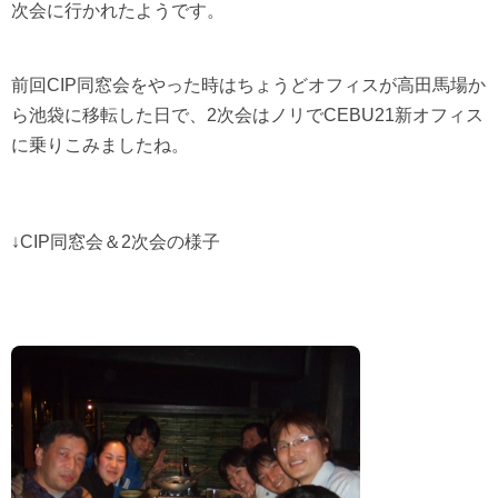
次会に行かれたようです。
前回
CIP
同窓会をやった時はちょうどオフィスが高田馬場か
ら池袋に移転した日で、
2
次会はノリで
CEBU21
新オフィス
に乗りこみましたね。
↓
CIP
同窓会＆
2
次会の様子